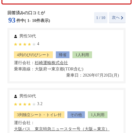
回答済みの口コミが
次へ
1
/ 10
93
件中(
1
-
10
件表示)
男性50代
4
4列のびのびシート
帰省
1人利用
運行会社：
乗車路線：大阪府⇒東京都(TDR含む)
乗車日：2026年07月20日(月)
男性60代
3.2
3列独立シート・トイレ付
その他
1人利用
運行会社：