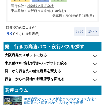
運行会社：
乗車路線：大阪府⇒東京都(TDR含む)
乗車日：2026年05月24日(日)
回答済みの口コミが
次へ
1
/ 10
93
件中(
1
-
10
件表示)
発 行きの高速バス・夜行バスを探す
大阪府発のスポットに絞る
東京都(TDR含む)行きのスポットに絞る
発 から行き先の都道府県を変える
行き から出発地の都道府県を変える
関連コラム
JR新宿駅からバスタ新宿までのアクセス方法！
新南改札・南改札からの行き方を解説