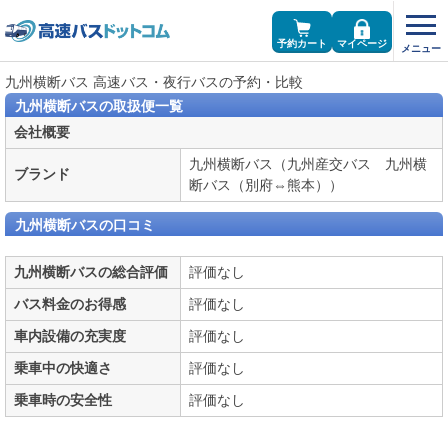
予約カート
マイページ
九州横断バス 高速バス・夜行バスの予約・比較
九州横断バスの取扱便一覧
会社概要
九州横断バス（九州産交バス 九州横
ブランド
断バス（別府⇔熊本））
九州横断バスの口コミ
九州横断バスの総合評価
評価なし
バス料金のお得感
評価なし
車内設備の充実度
評価なし
乗車中の快適さ
評価なし
乗車時の安全性
評価なし