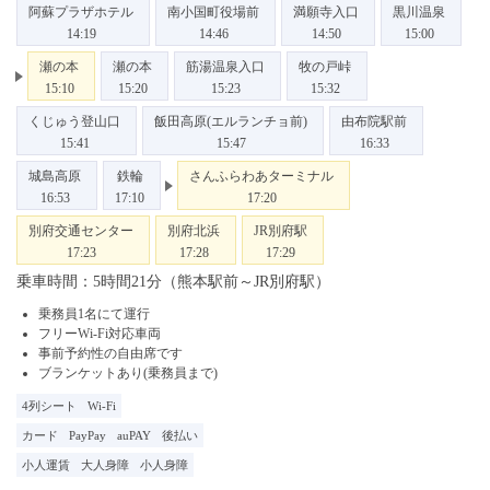
阿蘇プラザホテル
南小国町役場前
満願寺入口
黒川温泉
14:19
14:46
14:50
15:00
瀬の本
瀬の本
筋湯温泉入口
牧の戸峠
15:10
15:20
15:23
15:32
くじゅう登山口
飯田高原(エルランチョ前)
由布院駅前
15:41
15:47
16:33
城島高原
鉄輪
さんふらわあターミナル
16:53
17:10
17:20
別府交通センター
別府北浜
JR別府駅
17:23
17:28
17:29
乗車時間：5時間21分（熊本駅前～JR別府駅）
乗務員1名にて運行
フリーWi-Fi対応車両
事前予約性の自由席です
ブランケットあり(乗務員まで)
4列シート
Wi-Fi
カード
PayPay
auPAY
後払い
小人運賃
大人身障
小人身障