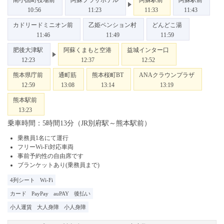
南小国町役場前
阿蘇プラザホテル
阿蘇駅前
阿蘇駅前
10:56
11:23
11:33
11:43
カドリードミニオン前
乙姫ペンション村
どんどこ湯
11:46
11:49
11:59
肥後大津駅
阿蘇くまもと空港
益城インター口
12:23
12:37
12:52
熊本県庁前
通町筋
熊本桜町BT
ANAクラウンプラザ
12:59
13:08
13:14
13:19
熊本駅前
13:23
乗車時間：5時間13分（JR別府駅～熊本駅前）
乗務員1名にて運行
フリーWi-Fi対応車両
事前予約性の自由席です
ブランケットあり(乗務員まで)
4列シート
Wi-Fi
カード
PayPay
auPAY
後払い
小人運賃
大人身障
小人身障