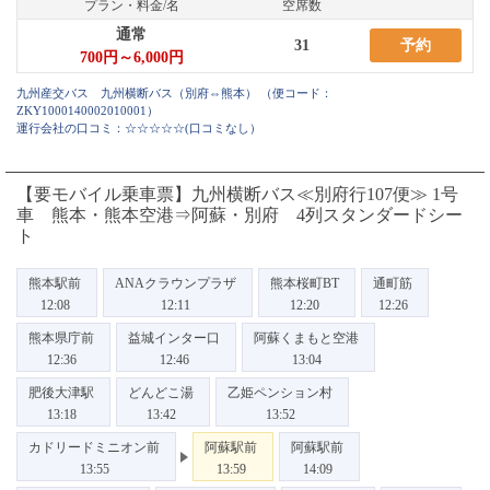
プラン・料金/名
空席数
通常
31
予約
700円～6,000円
九州産交バス 九州横断バス（別府⇔熊本）
（便コード：
ZKY1000140002010001
）
運行会社の口コミ：☆☆☆☆☆
(口コミなし）
【要モバイル乗車票】九州横断バス≪別府行107便≫ 1号
車 熊本・熊本空港⇒阿蘇・別府 4列スタンダードシー
ト
熊本駅前
ANAクラウンプラザ
熊本桜町BT
通町筋
12:08
12:11
12:20
12:26
熊本県庁前
益城インター口
阿蘇くまもと空港
12:36
12:46
13:04
肥後大津駅
どんどこ湯
乙姫ペンション村
13:18
13:42
13:52
カドリードミニオン前
阿蘇駅前
阿蘇駅前
13:55
13:59
14:09