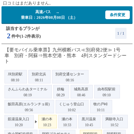
口コミはまだありません。
高速バス →
条件変更
乗車日：2026年08月08日 （土）
該当するプランが
1 / 1
2
件中(1-2件表示)
【要モバイル乗車票】九州横断バス≪別府発2便≫ 1号
車 別府・阿蘇⇒熊本空港・熊本 4列スタンダードシー
ト
JR別府駅
別府北浜
別府交通センター
08:10
08:11
08:16
さんふらわあターミナル
鉄輪
城島高原
由布院駅前
08:19
08:29
08:46
09:10
飯田高原(エルランチョ前)
くじゅう登山口
牧の戸峠
09:56
10:02
10:11
筋湯温泉入口
瀬の本
瀬の本
黒川温泉
満願寺入口
10:20
10:23
10:33
10:45
10:52