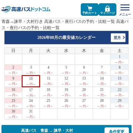
予約カート
マイページ
青森→諫早・大村行き 高速バス・夜行バスの予約・比較一覧 高速バ
ス・夜行バスの予約・比較一覧
2026年08月の
最安値カレンダー
翌月
日
月
火
水
木
金
土
1
--- 円～
2
3
4
5
6
7
8
--- 円～
--- 円～
--- 円～
--- 円～
--- 円～
--- 円～
--- 円～
9
11
12
13
14
15
10
--- 円～
--- 円～
--- 円～
--- 円～
--- 円～
--- 円～
--- 円～
16
18
19
20
21
22
17
--- 円～
--- 円～
--- 円～
--- 円～
--- 円～
--- 円～
--- 円～
23
24
25
26
27
28
29
--- 円～
--- 円～
--- 円～
--- 円～
--- 円～
--- 円～
--- 円～
30
31
--- 円～
--- 円～
高速バス 青森 → 諫早・大村
条件変更