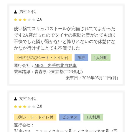
男性40代
2.6
使い捨てスリッパストールが完備されててよかった
です2A席だったのでタイヤの振動と音がとても煩く
不快でした隣が退かないと降りれないので休憩にな
かなか行けずにとても不便でした
4列のびのびシート・トイレ付
旅行
1人利用
運行会社：
乗車路線：青森県⇒東京都(TDR含む)
乗車日：2026年05月11日(月)
女性40代
2.8
3列シート・トイレ付
ビジネス
1人利用
運行会社：