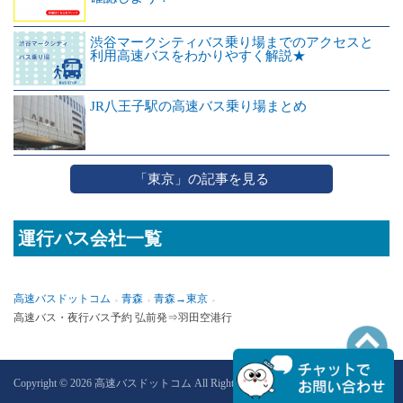
渋谷マークシティバス乗り場までのアクセスと
利用高速バスをわかりやすく解説★
JR八王子駅の高速バス乗り場まとめ
「東京」の記事を見る
運行バス会社一覧
高速バスドットコム
青森
青森→東京
高速バス・夜行バス予約 弘前発⇒羽田空港行
PAGETOP
Copyright © 2026 高速バスドットコム All Rights Reserved.