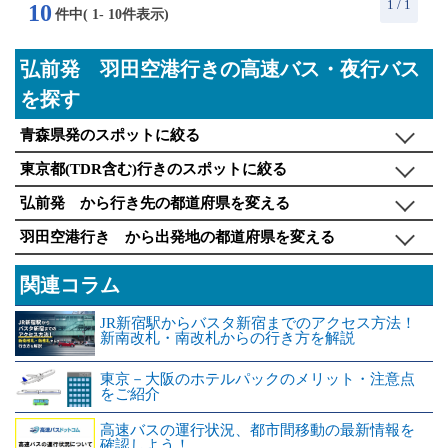
1
/ 1
10
件中(
1
-
10
件表示)
弘前発 羽田空港行きの高速バス・夜行バス
を探す
青森県発のスポットに絞る
東京都(TDR含む)行きのスポットに絞る
弘前発 から行き先の都道府県を変える
羽田空港行き から出発地の都道府県を変える
関連コラム
JR新宿駅からバスタ新宿までのアクセス方法！
新南改札・南改札からの行き方を解説
東京－大阪のホテルパックのメリット・注意点
をご紹介
高速バスの運行状況、都市間移動の最新情報を
確認しよう！