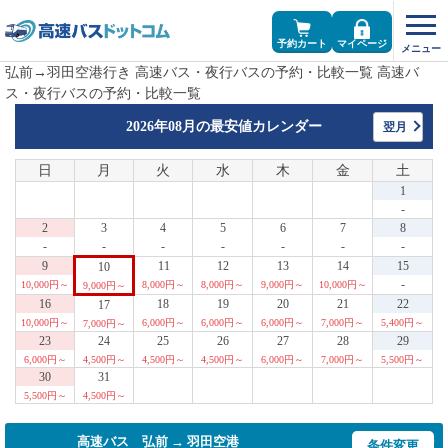
予約カート
マイページ
弘前→羽田空港行き 高速バス・夜行バスの予約・比較一覧 高速バ
ス・夜行バスの予約・比較一覧
2026年08月の
最安値カレンダー
翌月
日
月
火
水
木
金
土
1
-
2
3
4
5
6
7
8
-
-
-
-
-
-
-
9
11
12
13
14
15
10
-
10,000円～
8,000円～
8,000円～
9,000円～
10,000円～
9,000円～
16
18
19
20
21
22
17
10,000円～
6,000円～
6,000円～
6,000円～
7,000円～
5,400円～
7,000円～
23
24
25
26
27
28
29
6,000円～
4,500円～
4,500円～
4,500円～
6,000円～
7,000円～
5,500円～
30
31
5,500円～
4,500円～
高速バス 弘前 → 羽田空港
条件変更