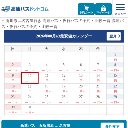
予約カート
マイページ
五所川原→名古屋行き 高速バス・夜行バスの予約・比較一覧 高速バ
ス・夜行バスの予約・比較一覧
2026年08月の
最安値カレンダー
翌月
日
月
火
水
木
金
土
1
--- 円～
2
3
4
5
6
7
8
--- 円～
--- 円～
--- 円～
--- 円～
--- 円～
--- 円～
--- 円～
9
11
12
13
14
15
10
--- 円～
--- 円～
--- 円～
--- 円～
--- 円～
--- 円～
--- 円～
16
18
19
20
21
22
17
--- 円～
--- 円～
--- 円～
--- 円～
--- 円～
--- 円～
--- 円～
23
24
25
26
27
28
29
--- 円～
--- 円～
--- 円～
--- 円～
--- 円～
--- 円～
--- 円～
30
31
--- 円～
--- 円～
高速バス 五所川原 → 名古屋
条件変更