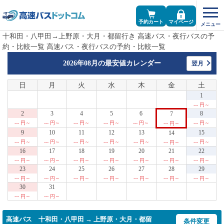
予約カート
マイページ
十和田・八甲田→上野原・大月・都留行き 高速バス・夜行バスの予
約・比較一覧 高速バス・夜行バスの予約・比較一覧
2026年08月の
最安値カレンダー
翌月
日
月
火
水
木
金
土
1
--- 円～
2
3
4
5
6
8
7
--- 円～
--- 円～
--- 円～
--- 円～
--- 円～
--- 円～
--- 円～
9
10
11
12
13
15
14
--- 円～
--- 円～
--- 円～
--- 円～
--- 円～
--- 円～
--- 円～
16
17
18
19
20
21
22
--- 円～
--- 円～
--- 円～
--- 円～
--- 円～
--- 円～
--- 円～
23
24
25
26
27
28
29
--- 円～
--- 円～
--- 円～
--- 円～
--- 円～
--- 円～
--- 円～
30
31
--- 円～
--- 円～
高速バス 十和田・八甲田 → 上野原・大月・都留
条件変更