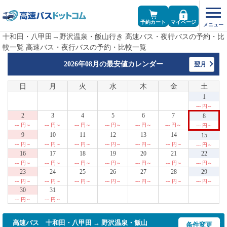
予約カート
マイページ
十和田・八甲田→野沢温泉・飯山行き 高速バス・夜行バスの予約・比
較一覧 高速バス・夜行バスの予約・比較一覧
2026年08月の
最安値カレンダー
翌月
日
月
火
水
木
金
土
1
--- 円～
2
3
4
5
6
7
8
--- 円～
--- 円～
--- 円～
--- 円～
--- 円～
--- 円～
--- 円～
9
10
11
12
13
14
15
--- 円～
--- 円～
--- 円～
--- 円～
--- 円～
--- 円～
--- 円～
16
17
18
19
20
21
22
--- 円～
--- 円～
--- 円～
--- 円～
--- 円～
--- 円～
--- 円～
23
24
25
26
27
28
29
--- 円～
--- 円～
--- 円～
--- 円～
--- 円～
--- 円～
--- 円～
30
31
--- 円～
--- 円～
高速バス 十和田・八甲田 → 野沢温泉・飯山
条件変更