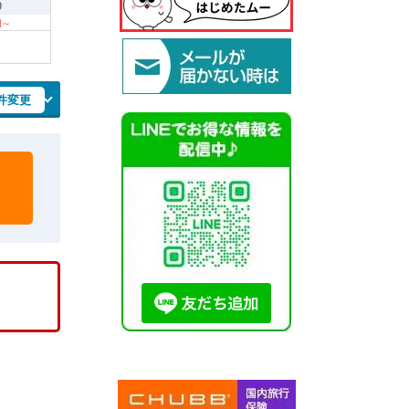
9
 円～
件変更