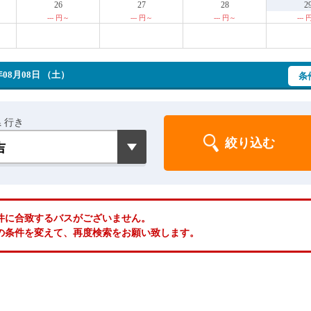
26
27
28
2
--- 円～
--- 円～
--- 円～
---
08月08日 （土）
条
 行き
件に合致するバスがございません。
の条件を変えて、再度検索をお願い致します。