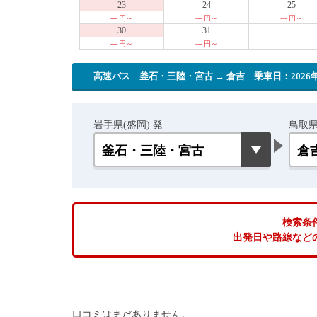
23
24
25
--- 円～
--- 円～
--- 円～
30
31
--- 円～
--- 円～
高速バス 釜石・三陸・宮古 → 倉吉
乗車日：2026年
岩手県(盛岡) 発
鳥取県
検索条
出発日や路線など
口コミはまだありません。