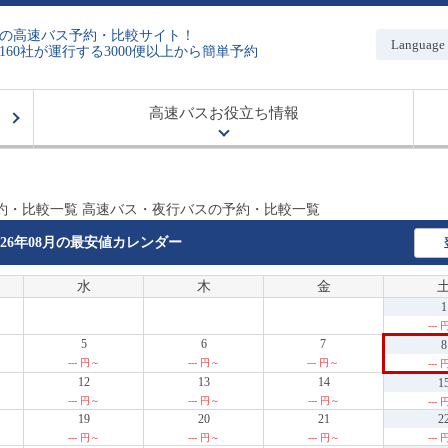
の高速バス予約・比較サイト！
Language
160社が運行する3000便以上から簡単予約
高速バスお役立ち情報
約・比較一覧 高速バス・夜行バスの予約・比較一覧
026年08月の
最安値カレンダー
水
木
金
1
---
5
6
7
8
--- 円～
--- 円～
--- 円～
---
12
13
14
1
--- 円～
--- 円～
--- 円～
---
19
20
21
2
--- 円～
--- 円～
--- 円～
---