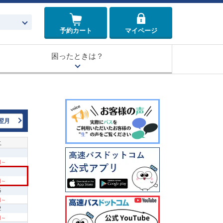
予約カート
マイページ
困ったときは？
翌月
土
 円～
 円～
5
 円～
2
 円～