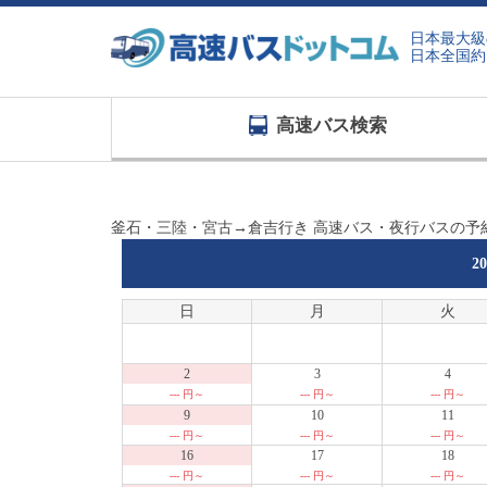
日本最大級
日本全国約
高速バス検索
釜石・三陸・宮古→倉吉行き 高速バス・夜行バスの予
2
日
月
火
2
3
4
--- 円～
--- 円～
--- 円～
9
10
11
--- 円～
--- 円～
--- 円～
16
17
18
--- 円～
--- 円～
--- 円～