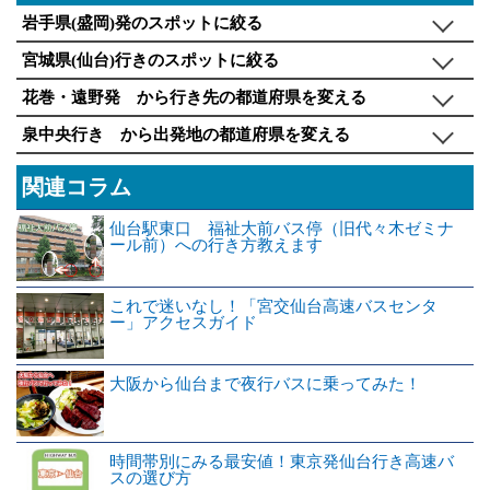
岩手県(盛岡)発のスポットに絞る
宮城県(仙台)行きのスポットに絞る
花巻・遠野発 から行き先の都道府県を変える
泉中央行き から出発地の都道府県を変える
関連コラム
仙台駅東口 福祉大前バス停（旧代々木ゼミナ
ール前）への行き方教えます
これで迷いなし！「宮交仙台高速バスセンタ
ー」アクセスガイド
大阪から仙台まで夜行バスに乗ってみた！
時間帯別にみる最安値！東京発仙台行き高速バ
スの選び方