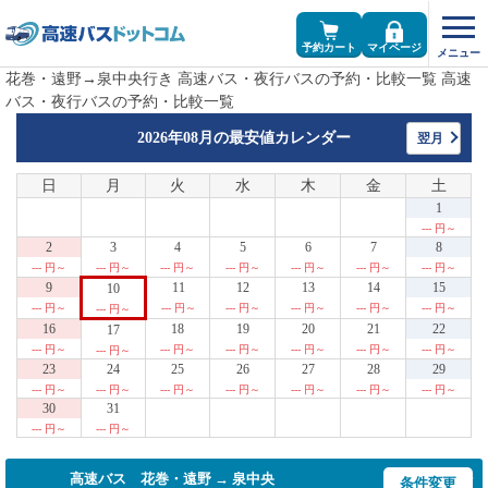
予約カート
マイページ
花巻・遠野→泉中央行き 高速バス・夜行バスの予約・比較一覧 高速
バス・夜行バスの予約・比較一覧
2026年08月の
最安値カレンダー
翌月
日
月
火
水
木
金
土
1
--- 円～
2
3
4
5
6
7
8
--- 円～
--- 円～
--- 円～
--- 円～
--- 円～
--- 円～
--- 円～
9
11
12
13
14
15
10
--- 円～
--- 円～
--- 円～
--- 円～
--- 円～
--- 円～
--- 円～
16
18
19
20
21
22
17
--- 円～
--- 円～
--- 円～
--- 円～
--- 円～
--- 円～
--- 円～
23
24
25
26
27
28
29
--- 円～
--- 円～
--- 円～
--- 円～
--- 円～
--- 円～
--- 円～
30
31
--- 円～
--- 円～
高速バス 花巻・遠野 → 泉中央
条件変更