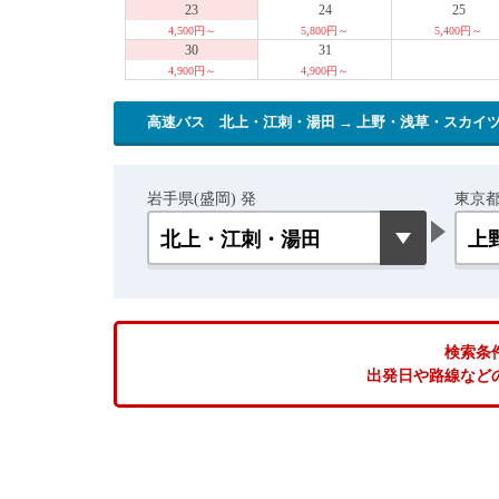
23
24
25
4,500円～
5,800円～
5,400円～
30
31
4,900円～
4,900円～
高速バス 北上・江刺・湯田 → 上野・浅草・スカイ
岩手県(盛岡) 発
東京都
検索条
出発日や路線など