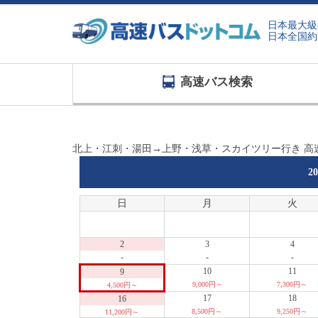
日本最大級
日本全国約
高速バス検索
北上・江刺・湯田→上野・浅草・スカイツリー行き 高
2
日
月
火
2
3
4
-
-
-
10
11
9
9,000円～
7,300円～
4,500円～
17
18
16
8,500円～
9,250円～
11,200円～