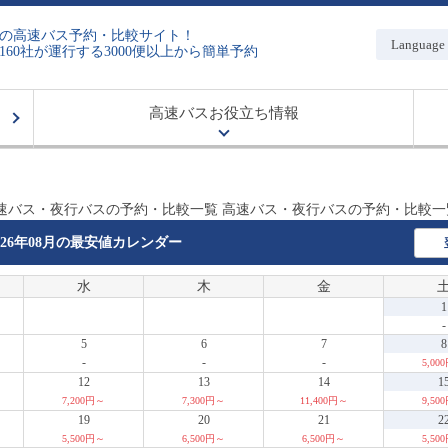
の高速バス予約・比較サイト！
Language
160社が運行する3000便以上から簡単予約
高速バスお役立ち情報
速バス・夜行バスの予約・比較一覧 高速バス・夜行バスの予約・比較一
026年08月の
最安値カレンダー
水
木
金
1
-
5
6
7
8
-
-
-
5,00
12
13
14
1
7,200円～
7,300円～
11,400円～
9,50
19
20
21
2
5,500円～
6,500円～
6,500円～
5,50