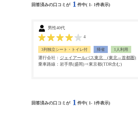
1
回答済みの口コミが
件中(
1
-
1
件表示)
男性40代
4
3列独立シート・トイレ付
帰省
1人利用
運行会社：
乗車路線：岩手県(盛岡)⇒東京都(TDR含む)
1
回答済みの口コミが
件中(
1
-
1
件表示)