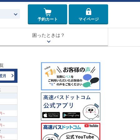
予約カート
マイページ
困ったときは？
覧
翌月
土
0円～
5
0円～
2
0円～