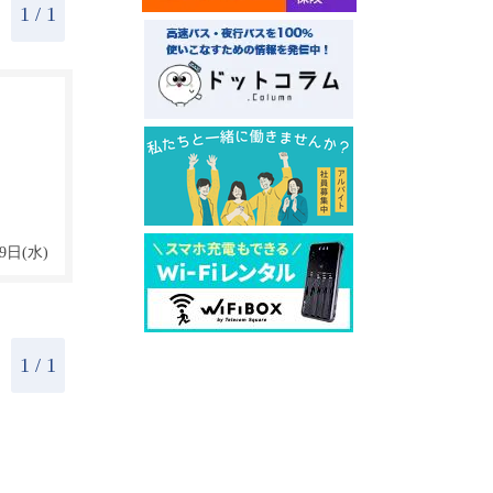
1
/ 1
9日(水)
1
/ 1