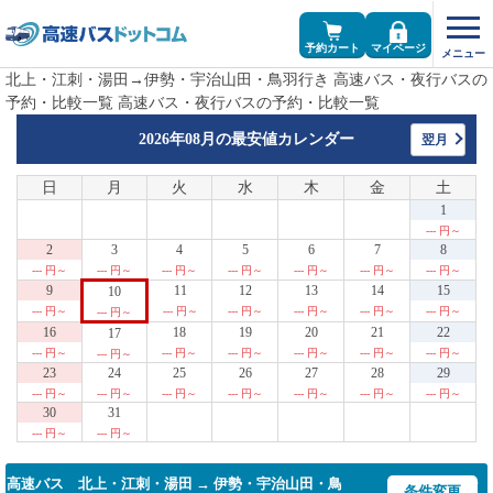
予約カート
マイページ
北上・江刺・湯田→伊勢・宇治山田・鳥羽行き 高速バス・夜行バスの
予約・比較一覧 高速バス・夜行バスの予約・比較一覧
2026年08月の
最安値カレンダー
翌月
日
月
火
水
木
金
土
1
--- 円～
2
3
4
5
6
7
8
--- 円～
--- 円～
--- 円～
--- 円～
--- 円～
--- 円～
--- 円～
9
11
12
13
14
15
10
--- 円～
--- 円～
--- 円～
--- 円～
--- 円～
--- 円～
--- 円～
16
18
19
20
21
22
17
--- 円～
--- 円～
--- 円～
--- 円～
--- 円～
--- 円～
--- 円～
23
24
25
26
27
28
29
--- 円～
--- 円～
--- 円～
--- 円～
--- 円～
--- 円～
--- 円～
30
31
--- 円～
--- 円～
高速バス 北上・江刺・湯田 → 伊勢・宇治山田・鳥
条件変更