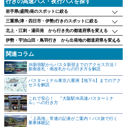
行きの高速バス・夜行バスを探す
岩手県(盛岡)発のスポットに絞る
三重県(津・四日市・伊勢)行きのスポットに絞る
北上・江刺・湯田発 から行き先の都道府県を変える
伊勢・宇治山田・鳥羽行き から出発地の都道府県を変える
関連コラム
JR新宿駅からバスタ新宿までのアクセス方法！
新南改札・南改札からの行き方を解説
バスターミナル東京八重洲【地下A】までのアク
セスを解説
これで安心！ 『大阪駅JR高速バスターミナ
ル』への行き方
「上高地」常連の記者がご案内！バス旅で行く
乗車体験記