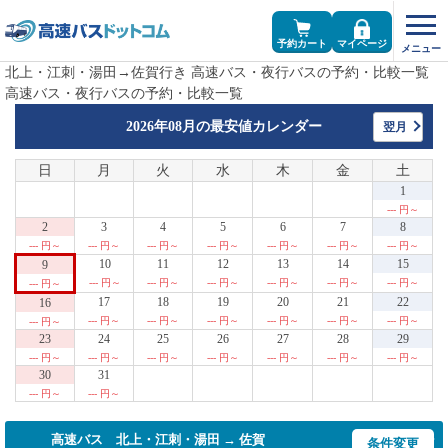
予約カート
マイページ
北上・江刺・湯田→佐賀行き 高速バス・夜行バスの予約・比較一覧
高速バス・夜行バスの予約・比較一覧
2026年08月の
最安値カレンダー
翌月
日
月
火
水
木
金
土
1
--- 円～
2
3
4
5
6
7
8
--- 円～
--- 円～
--- 円～
--- 円～
--- 円～
--- 円～
--- 円～
10
11
12
13
14
15
9
--- 円～
--- 円～
--- 円～
--- 円～
--- 円～
--- 円～
--- 円～
17
18
19
20
21
22
16
--- 円～
--- 円～
--- 円～
--- 円～
--- 円～
--- 円～
--- 円～
23
24
25
26
27
28
29
--- 円～
--- 円～
--- 円～
--- 円～
--- 円～
--- 円～
--- 円～
30
31
--- 円～
--- 円～
高速バス 北上・江刺・湯田 → 佐賀
条件変更