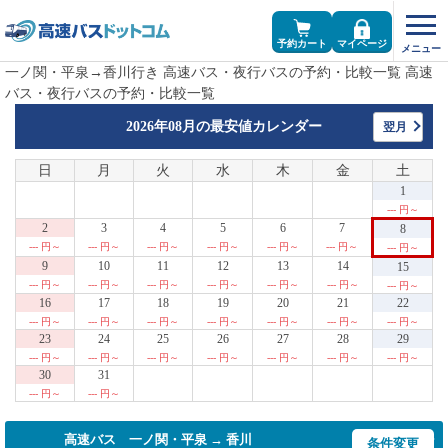
予約カート
マイページ
一ノ関・平泉→香川行き 高速バス・夜行バスの予約・比較一覧 高速
バス・夜行バスの予約・比較一覧
2026年08月の
最安値カレンダー
翌月
日
月
火
水
木
金
土
1
--- 円～
2
3
4
5
6
7
8
--- 円～
--- 円～
--- 円～
--- 円～
--- 円～
--- 円～
--- 円～
9
10
11
12
13
14
15
--- 円～
--- 円～
--- 円～
--- 円～
--- 円～
--- 円～
--- 円～
16
17
18
19
20
21
22
--- 円～
--- 円～
--- 円～
--- 円～
--- 円～
--- 円～
--- 円～
23
24
25
26
27
28
29
--- 円～
--- 円～
--- 円～
--- 円～
--- 円～
--- 円～
--- 円～
30
31
--- 円～
--- 円～
高速バス 一ノ関・平泉 → 香川
条件変更