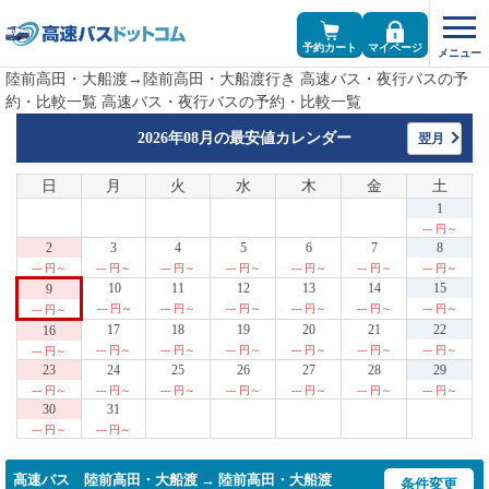
予約カート
マイページ
陸前高田・大船渡→陸前高田・大船渡行き 高速バス・夜行バスの予
約・比較一覧 高速バス・夜行バスの予約・比較一覧
2026年08月の
最安値カレンダー
翌月
日
月
火
水
木
金
土
1
--- 円～
2
3
4
5
6
7
8
--- 円～
--- 円～
--- 円～
--- 円～
--- 円～
--- 円～
--- 円～
10
11
12
13
14
15
9
--- 円～
--- 円～
--- 円～
--- 円～
--- 円～
--- 円～
--- 円～
17
18
19
20
21
22
16
--- 円～
--- 円～
--- 円～
--- 円～
--- 円～
--- 円～
--- 円～
23
24
25
26
27
28
29
--- 円～
--- 円～
--- 円～
--- 円～
--- 円～
--- 円～
--- 円～
30
31
--- 円～
--- 円～
高速バス 陸前高田・大船渡 → 陸前高田・大船渡
条件変更