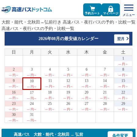
予約カート
マイページ
大館・能代・北秋田→弘前行き 高速バス・夜行バスの予約・比較一覧
高速バス・夜行バスの予約・比較一覧
2026年08月の
最安値カレンダー
翌月
日
月
火
水
木
金
土
1
--- 円～
2
3
4
5
6
7
8
--- 円～
--- 円～
--- 円～
--- 円～
--- 円～
--- 円～
--- 円～
9
11
12
13
14
15
10
--- 円～
--- 円～
--- 円～
--- 円～
--- 円～
--- 円～
--- 円～
16
18
19
20
21
22
17
--- 円～
--- 円～
--- 円～
--- 円～
--- 円～
--- 円～
--- 円～
23
24
25
26
27
28
29
--- 円～
--- 円～
--- 円～
--- 円～
--- 円～
--- 円～
--- 円～
30
31
--- 円～
--- 円～
高速バス 大館・能代・北秋田 → 弘前
条件変更