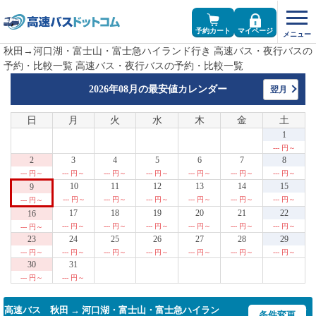
予約カート
マイページ
秋田→河口湖・富士山・富士急ハイランド行き 高速バス・夜行バスの
予約・比較一覧 高速バス・夜行バスの予約・比較一覧
2026年08月の
最安値カレンダー
翌月
日
月
火
水
木
金
土
1
--- 円～
2
3
4
5
6
7
8
--- 円～
--- 円～
--- 円～
--- 円～
--- 円～
--- 円～
--- 円～
10
11
12
13
14
15
9
--- 円～
--- 円～
--- 円～
--- 円～
--- 円～
--- 円～
--- 円～
17
18
19
20
21
22
16
--- 円～
--- 円～
--- 円～
--- 円～
--- 円～
--- 円～
--- 円～
23
24
25
26
27
28
29
--- 円～
--- 円～
--- 円～
--- 円～
--- 円～
--- 円～
--- 円～
30
31
--- 円～
--- 円～
高速バス 秋田 → 河口湖・富士山・富士急ハイラン
条件変更