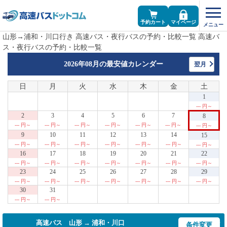
予約カート
マイページ
山形→浦和・川口行き 高速バス・夜行バスの予約・比較一覧 高速バ
ス・夜行バスの予約・比較一覧
2026年08月の
最安値カレンダー
翌月
日
月
火
水
木
金
土
1
--- 円～
2
3
4
5
6
7
8
--- 円～
--- 円～
--- 円～
--- 円～
--- 円～
--- 円～
--- 円～
9
10
11
12
13
14
15
--- 円～
--- 円～
--- 円～
--- 円～
--- 円～
--- 円～
--- 円～
16
17
18
19
20
21
22
--- 円～
--- 円～
--- 円～
--- 円～
--- 円～
--- 円～
--- 円～
23
24
25
26
27
28
29
--- 円～
--- 円～
--- 円～
--- 円～
--- 円～
--- 円～
--- 円～
30
31
--- 円～
--- 円～
高速バス 山形 → 浦和・川口
条件変更