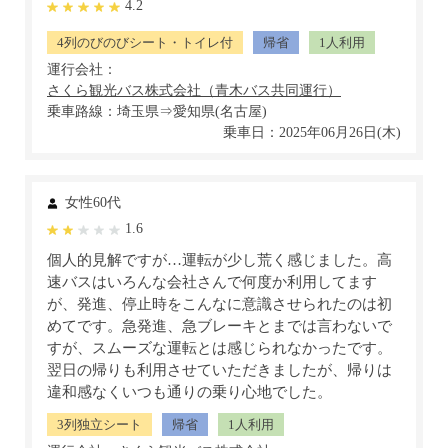
4.2
4列のびのびシート・トイレ付
帰省
1人利用
運行会社：
乗車路線：埼玉県⇒愛知県(名古屋)
乗車日：2025年06月26日(木)
女性60代
1.6
個人的見解ですが…運転が少し荒く感じました。高
速バスはいろんな会社さんで何度か利用してます
が、発進、停止時をこんなに意識させられたのは初
めてです。急発進、急ブレーキとまでは言わないで
すが、スムーズな運転とは感じられなかったです。
翌日の帰りも利用させていただきましたが、帰りは
違和感なくいつも通りの乗り心地でした。
3列独立シート
帰省
1人利用