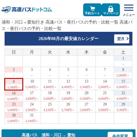
予約カート
マイページ
浦和・川口→愛知行き 高速バス・夜行バスの予約・比較一覧 高速バ
ス・夜行バスの予約・比較一覧
2026年08月の
最安値カレンダー
翌月
日
月
火
水
木
金
土
1
-
2
3
4
5
6
7
8
-
-
-
-
-
-
5,000円～
10
11
12
13
14
15
9
5,000円～
4,800円～
4,000円～
3,500円～
5,000円～
6,000円～
5,500円～
17
18
19
20
21
22
16
3,800円～
3,600円～
3,600円～
3,500円～
4,000円～
4,000円～
6,000円～
23
24
25
26
27
28
29
5,000円～
3,000円～
4,120円～
3,700円～
2,800円～
3,900円～
3,300円～
30
31
5,000円～
3,100円～
高速バス 浦和・川口 → 愛知
条件変更