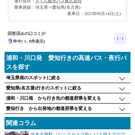
運行会社：
乗車路線：埼玉県⇒愛知県(名古屋)
乗車日：2025年06月14日(土)
回答済みの口コミが
1
/ 1
9
件中(
1
-
9
件表示)
浦和・川口発 愛知行きの高速バス・夜行バ
スを探す
埼玉県発のスポットに絞る
愛知県(名古屋)行きのスポットに絞る
浦和・川口発 から行き先の都道府県を変える
愛知行き から出発地の都道府県を変える
関連コラム
JR名古屋駅（ビックカメラ前）バス停までのア