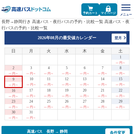
予約カート
マイページ
長野→静岡行き 高速バス・夜行バスの予約・比較一覧 高速バス・夜
行バスの予約・比較一覧
2026年08月の
最安値カレンダー
翌月
日
月
火
水
木
金
土
1
--- 円～
2
3
4
5
6
7
8
--- 円～
--- 円～
--- 円～
--- 円～
--- 円～
--- 円～
--- 円～
10
11
12
13
14
15
9
--- 円～
--- 円～
--- 円～
--- 円～
--- 円～
--- 円～
--- 円～
17
18
19
20
21
22
16
--- 円～
--- 円～
--- 円～
--- 円～
--- 円～
--- 円～
--- 円～
23
24
25
26
27
28
29
--- 円～
--- 円～
--- 円～
--- 円～
--- 円～
--- 円～
--- 円～
30
31
--- 円～
--- 円～
高速バス 長野 → 静岡
条件変更