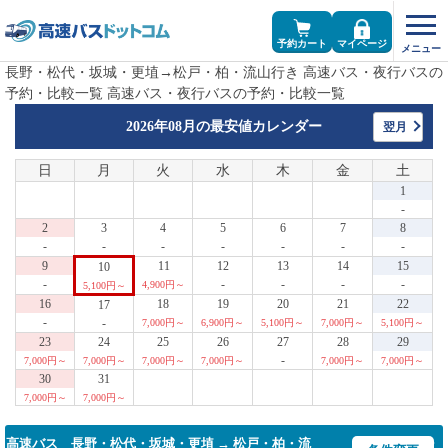
予約カート
マイページ
長野・松代・坂城・更埴→松戸・柏・流山行き 高速バス・夜行バスの
予約・比較一覧 高速バス・夜行バスの予約・比較一覧
2026年08月の
最安値カレンダー
翌月
日
月
火
水
木
金
土
1
-
2
3
4
5
6
7
8
-
-
-
-
-
-
-
9
11
12
13
14
15
10
-
-
-
-
-
4,900円～
5,100円～
16
18
19
20
21
22
17
-
-
7,000円～
6,900円～
5,100円～
7,000円～
5,100円～
23
24
25
26
27
28
29
-
7,000円～
7,000円～
7,000円～
7,000円～
7,000円～
7,000円～
30
31
7,000円～
7,000円～
高速バス 長野・松代・坂城・更埴 → 松戸・柏・流