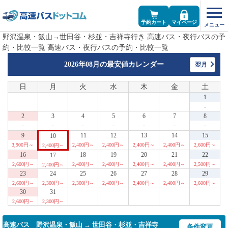
予約カート
マイページ
野沢温泉・飯山→世田谷・杉並・吉祥寺行き 高速バス・夜行バスの予
約・比較一覧 高速バス・夜行バスの予約・比較一覧
2026年08月の
最安値カレンダー
翌月
日
月
火
水
木
金
土
1
-
2
3
4
5
6
7
8
-
-
-
-
-
-
-
9
11
12
13
14
15
10
3,900円～
2,400円～
2,400円～
2,400円～
2,400円～
2,600円～
2,400円～
16
18
19
20
21
22
17
2,600円～
2,400円～
2,400円～
2,400円～
2,400円～
2,500円～
2,400円～
23
24
25
26
27
28
29
2,600円～
2,300円～
2,300円～
2,400円～
2,400円～
2,400円～
2,600円～
30
31
2,600円～
2,300円～
高速バス 野沢温泉・飯山 → 世田谷・杉並・吉祥寺
条件変更