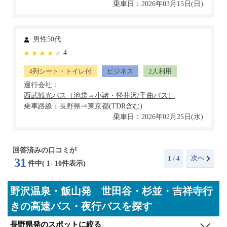
乗車日：2026年03月15日(日)
男性50代
4
4列シート・トイレ付
ビジネス
2人利用
運行会社：
乗車路線：長野県⇒東京都(TDR含む)
乗車日：2026年02月25日(水)
回答済みの口コミが
次へ
1
/ 4
31
件中(
1
-
10
件表示)
野沢温泉・飯山発 世田谷・杉並・吉祥寺行
きの高速バス・夜行バスを探す
長野県発のスポットに絞る