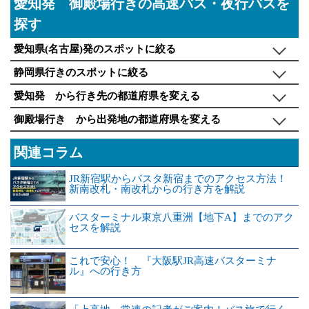
愛知発 御殿場行きの高速バス・夜行バスを
探す
愛知県(名古屋)発のスポットに絞る
静岡県行きのスポットに絞る
愛知発 から行き先の都道府県を変える
御殿場行き から出発地の都道府県を変える
関連コラム
JR新宿駅からバスタ新宿までのアクセス方法！
新南改札・南改札からの行き方を解説
バスターミナル東京八重洲【地下A】までのアク
セスを解説
これで安心！ 『大阪駅JR高速バスターミナ
ル』への行き方