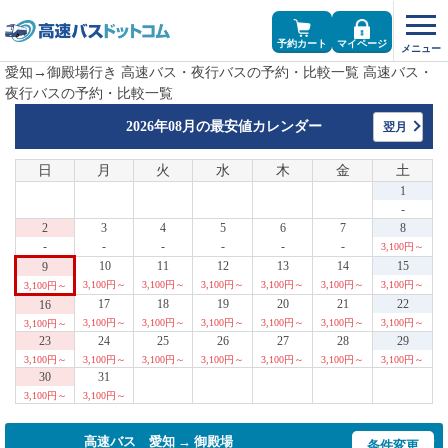
予約カート
マイページ
愛知→御殿場行き 高速バス・夜行バスの予約・比較一覧 高速バス・
夜行バスの予約・比較一覧
2026年08月の
最安値カレンダー
翌月
日
月
火
水
木
金
土
1
-
2
3
4
5
6
7
8
-
-
-
-
-
-
3,100円～
10
11
12
13
14
15
9
3,100円～
3,100円～
3,100円～
3,100円～
3,100円～
3,100円～
3,100円～
17
18
19
20
21
22
16
3,100円～
3,100円～
3,100円～
3,100円～
3,100円～
3,100円～
3,100円～
23
24
25
26
27
28
29
3,100円～
3,100円～
3,100円～
3,100円～
3,100円～
3,100円～
3,100円～
30
31
3,100円～
3,100円～
高速バス 愛知 → 御殿場
条件変更