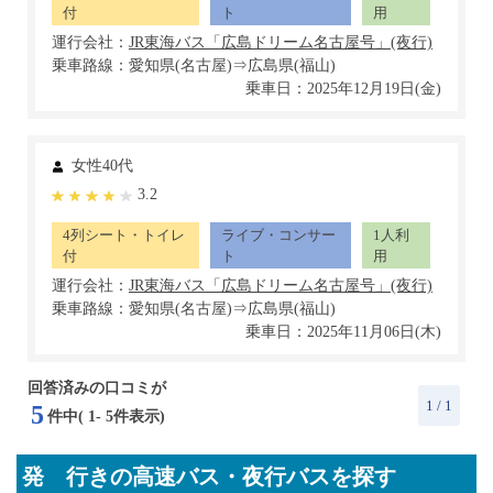
付
ト
用
運行会社：
乗車路線：愛知県(名古屋)⇒広島県(福山)
乗車日：2025年12月19日(金)
女性40代
3.2
4列シート・トイレ
ライブ・コンサー
1人利
付
ト
用
運行会社：
乗車路線：愛知県(名古屋)⇒広島県(福山)
乗車日：2025年11月06日(木)
回答済みの口コミが
1
/ 1
5
件中(
1
-
5
件表示)
発 行きの高速バス・夜行バスを探す