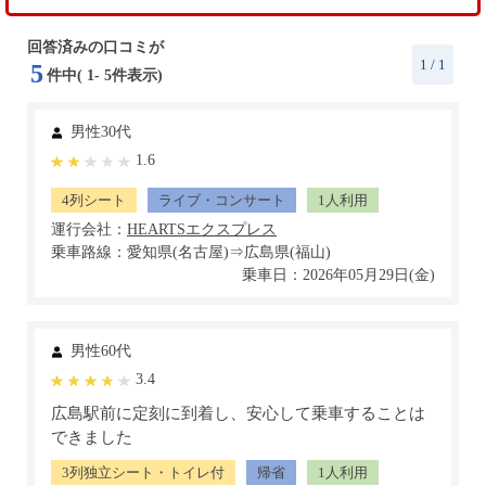
回答済みの口コミが
1
/ 1
5
件中(
1
-
5
件表示)
男性30代
1.6
4列シート
ライブ・コンサート
1人利用
運行会社：
乗車路線：愛知県(名古屋)⇒広島県(福山)
乗車日：2026年05月29日(金)
男性60代
3.4
広島駅前に定刻に到着し、安心して乗車することは
できました
3列独立シート・トイレ付
帰省
1人利用