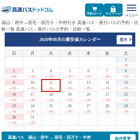
予約カート
マイページ
福山・府中→宿毛・四万十・中村行き 高速バス・夜行バスの予約・比
較一覧 高速バス・夜行バスの予約・比較一覧
2026年08月の
最安値カレンダー
翌月
日
月
火
水
木
金
土
1
--- 円～
2
3
4
5
6
7
8
--- 円～
--- 円～
--- 円～
--- 円～
--- 円～
--- 円～
--- 円～
9
10
12
13
14
15
11
--- 円～
--- 円～
--- 円～
--- 円～
--- 円～
--- 円～
--- 円～
16
17
19
20
21
22
18
--- 円～
--- 円～
--- 円～
--- 円～
--- 円～
--- 円～
--- 円～
23
24
25
26
27
28
29
--- 円～
--- 円～
--- 円～
--- 円～
--- 円～
--- 円～
--- 円～
30
31
--- 円～
--- 円～
高速バス 福山・府中 → 宿毛・四万十・中村
条件変更