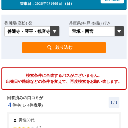
乗車日：2026年08月09日 （日）
香川県(高松) 発
兵庫県(神戸･姫路) 行き
検索条件に合致するバスがございません。
出発日や路線などの条件を変えて、再度検索をお願い致します。
回答済みの口コミが
1
/ 1
4
件中(
1
-
4
件表示)
男性60代
3.2