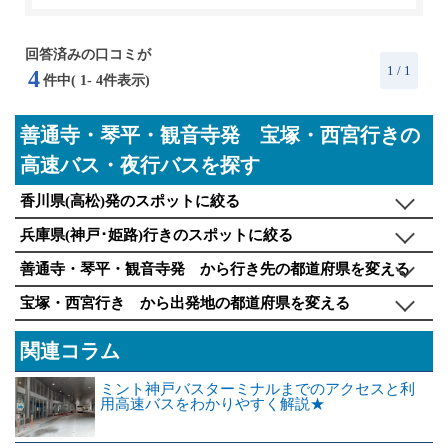
回答済みの口コミが
1
/ 1
4
件中(
1
-
4
件表示)
善通寺・琴平・観音寺発 宝塚・西宮行きの
高速バス・夜行バスを探す
香川県(高松)発のスポットに絞る
兵庫県(神戸･姫路)行きのスポットに絞る
善通寺・琴平・観音寺発 から行き先の都道府県を変える
宝塚・西宮行き から出発地の都道府県を変える
関連コラム
ミント神戸バスターミナルまでのアクセスと利
用高速バスをわかりやすく解説★