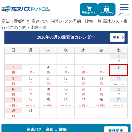
予約カート
マイページ
高知→愛媛行き 高速バス・夜行バスの予約・比較一覧 高速バス・夜
行バスの予約・比較一覧
2026年08月の
最安値カレンダー
翌月
日
月
火
水
木
金
土
1
--- 円～
2
3
4
5
6
7
8
--- 円～
--- 円～
--- 円～
--- 円～
--- 円～
--- 円～
--- 円～
9
10
11
12
13
14
15
--- 円～
--- 円～
--- 円～
--- 円～
--- 円～
--- 円～
--- 円～
16
17
18
19
20
21
22
--- 円～
--- 円～
--- 円～
--- 円～
--- 円～
--- 円～
--- 円～
23
24
25
26
27
28
29
--- 円～
--- 円～
--- 円～
--- 円～
--- 円～
--- 円～
--- 円～
30
31
--- 円～
--- 円～
高速バス 高知 → 愛媛
条件変更