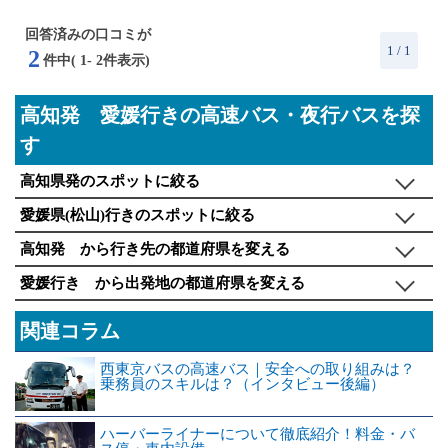
回答済みの口コミが
1
/ 1
2
件中(
1
-
2
件表示)
高知発 愛媛行きの高速バス・夜行バスを探
す
高知県発のスポットに絞る
愛媛県(松山)行きのスポットに絞る
高知発 から行き先の都道府県を変える
愛媛行き から出発地の都道府県を変える
関連コラム
西東京バスの高速バス｜安全への取り組みは？
乗務員のスキルは？（インタビュー後編）
ハーバーライナーについて徹底紹介！料金・バ