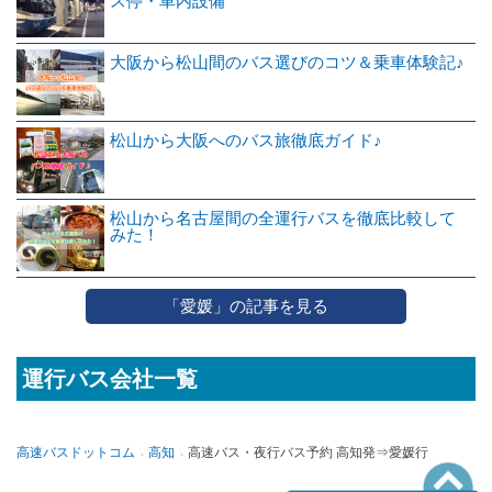
ス停・車内設備
大阪から松山間のバス選びのコツ＆乗車体験記♪
松山から大阪へのバス旅徹底ガイド♪
松山から名古屋間の全運行バスを徹底比較して
みた！
「愛媛」の記事を見る
運行バス会社一覧
高速バスドットコム
高知
高速バス・夜行バス予約 高知発⇒愛媛行