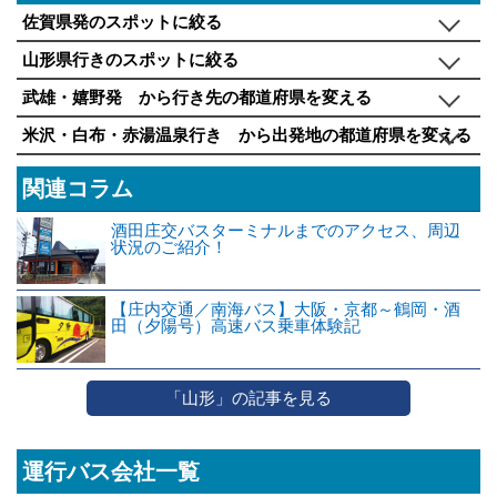
佐賀県発のスポットに絞る
山形県行きのスポットに絞る
武雄・嬉野発 から行き先の都道府県を変える
米沢・白布・赤湯温泉行き から出発地の都道府県を変える
関連コラム
酒田庄交バスターミナルまでのアクセス、周辺
状況のご紹介！
【庄内交通／南海バス】大阪・京都～鶴岡・酒
田（夕陽号）高速バス乗車体験記
「山形」の記事を見る
運行バス会社一覧