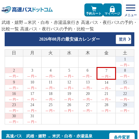
予約カート
マイページ
武雄・嬉野→米沢・白布・赤湯温泉行き 高速バス・夜行バスの予約・
比較一覧 高速バス・夜行バスの予約・比較一覧
2026年08月の
最安値カレンダー
翌月
日
月
火
水
木
金
土
1
--- 円～
2
3
4
5
6
8
7
--- 円～
--- 円～
--- 円～
--- 円～
--- 円～
--- 円～
--- 円～
9
10
11
12
13
15
14
--- 円～
--- 円～
--- 円～
--- 円～
--- 円～
--- 円～
--- 円～
16
17
18
19
20
21
22
--- 円～
--- 円～
--- 円～
--- 円～
--- 円～
--- 円～
--- 円～
23
24
25
26
27
28
29
--- 円～
--- 円～
--- 円～
--- 円～
--- 円～
--- 円～
--- 円～
30
31
--- 円～
--- 円～
高速バス 武雄・嬉野 → 米沢・白布・赤湯温泉
条件変更