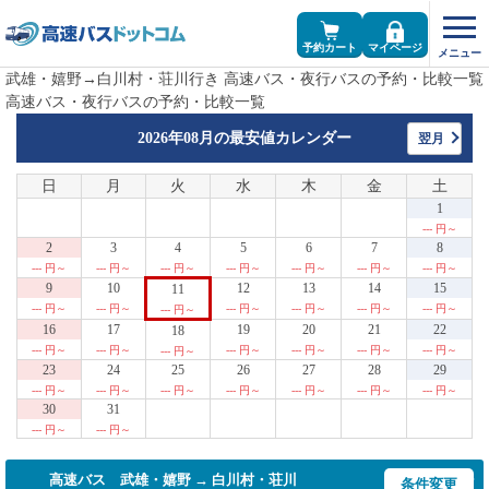
予約カート
マイページ
武雄・嬉野→白川村・荘川行き 高速バス・夜行バスの予約・比較一覧
高速バス・夜行バスの予約・比較一覧
2026年08月の
最安値カレンダー
翌月
日
月
火
水
木
金
土
1
--- 円～
2
3
4
5
6
7
8
--- 円～
--- 円～
--- 円～
--- 円～
--- 円～
--- 円～
--- 円～
9
10
12
13
14
15
11
--- 円～
--- 円～
--- 円～
--- 円～
--- 円～
--- 円～
--- 円～
16
17
19
20
21
22
18
--- 円～
--- 円～
--- 円～
--- 円～
--- 円～
--- 円～
--- 円～
23
24
25
26
27
28
29
--- 円～
--- 円～
--- 円～
--- 円～
--- 円～
--- 円～
--- 円～
30
31
--- 円～
--- 円～
高速バス 武雄・嬉野 → 白川村・荘川
条件変更