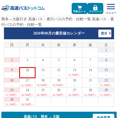
予約カート
マイページ
熊本→大阪行き 高速バス・夜行バスの予約・比較一覧 高速バス・夜
行バスの予約・比較一覧
2026年08月の
最安値カレンダー
翌月
日
月
火
水
木
金
土
1
-
2
3
4
5
6
7
8
-
-
-
-
-
-
-
9
11
12
13
14
15
10
-
-
-
-
-
-
11,700円～
16
18
19
20
21
22
17
-
-
-
10,700円～
10,700円～
11,700円～
11,700円～
23
24
25
26
27
28
29
11,700円～
10,700円～
10,700円～
10,700円～
10,700円～
11,700円～
11,700円～
30
31
11,700円～
10,700円～
高速バス 熊本 → 大阪
条件変更