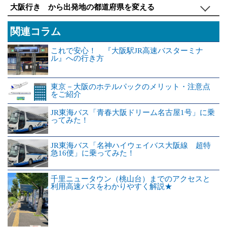
大阪行き から出発地の都道府県を変える
関連コラム
これで安心！ 『大阪駅JR高速バスターミナ
ル』への行き方
東京－大阪のホテルパックのメリット・注意点
をご紹介
JR東海バス「青春大阪ドリーム名古屋1号」に乗
ってみた！
JR東海バス「名神ハイウェイバス大阪線 超特
急16便」に乗ってみた！
千里ニュータウン（桃山台）までのアクセスと
利用高速バスをわかりやすく解説★