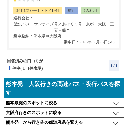
3列独立シート・トイレ付
旅行
1人利用
運行会社：
乗車路線：熊本県⇒大阪府
乗車日：2025年12月25日(木)
回答済みの口コミが
1
/ 1
1
件中(
1
-
1
件表示)
熊本発 大阪行きの高速バス・夜行バスを探
す
熊本県発のスポットに絞る
大阪府行きのスポットに絞る
熊本発 から行き先の都道府県を変える