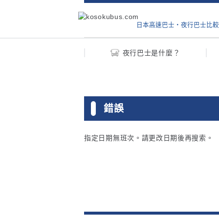
日本高速巴士・夜行巴士比較
夜行巴士是什麼？
錯誤
指定日期無班次。請更改日期後再搜索。