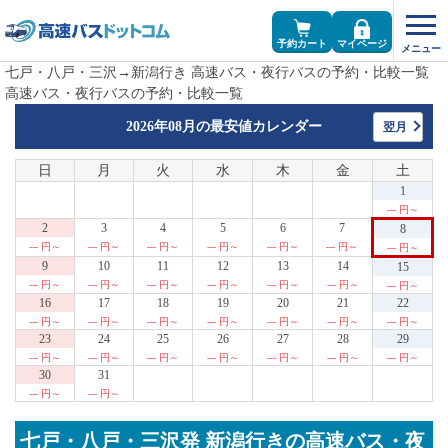
予約カート
マイページ
七戸・八戸・三沢→新潟行き 高速バス・夜行バスの予約・比較一覧
高速バス・夜行バスの予約・比較一覧
2026年08月の
最安値カレンダー
翌月
日
月
火
水
木
金
土
1
--- 円～
2
3
4
5
6
7
8
--- 円～
--- 円～
--- 円～
--- 円～
--- 円～
--- 円～
--- 円～
9
10
11
12
13
14
15
--- 円～
--- 円～
--- 円～
--- 円～
--- 円～
--- 円～
--- 円～
16
17
18
19
20
21
22
--- 円～
--- 円～
--- 円～
--- 円～
--- 円～
--- 円～
--- 円～
23
24
25
26
27
28
29
--- 円～
--- 円～
--- 円～
--- 円～
--- 円～
--- 円～
--- 円～
30
31
--- 円～
--- 円～
七戸・八戸・三沢発 新潟行きの高速バス・夜