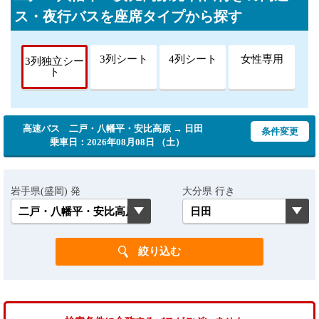
ス・夜行バスを座席タイプから探す
3列シート
4列シート
女性専用
3列独立シー
ト
高速バス 二戸・八幡平・安比高原 → 日田
条件変更
乗車日：2026年08月08日 （土）
岩手県(盛岡) 発
大分県 行き