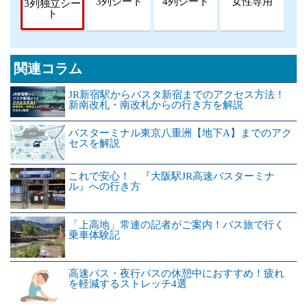
3列シート
4列シート
女性専用
3列独立シー
ト
関連コラム
JR新宿駅からバスタ新宿までのアクセス方法！
新南改札・南改札からの行き方を解説
バスターミナル東京八重洲【地下A】までのアク
セスを解説
これで安心！ 『大阪駅JR高速バスターミナ
ル』への行き方
「上高地」常連の記者がご案内！バス旅で行く
乗車体験記
高速バス・夜行バスの休憩中におすすめ！疲れ
を軽減するストレッチ4選