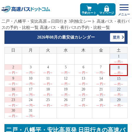
予約カート
マイページ
二戸・八幡平・安比高原→日田行き 3列独立シート 高速バス・夜行バ
スの予約・比較一覧 高速バス・夜行バスの予約・比較一覧
2026年08月の
最安値カレンダー
翌月
日
月
火
水
木
金
土
1
--- 円～
2
3
4
5
6
7
8
--- 円～
--- 円～
--- 円～
--- 円～
--- 円～
--- 円～
--- 円～
9
10
11
12
13
14
15
--- 円～
--- 円～
--- 円～
--- 円～
--- 円～
--- 円～
--- 円～
16
17
18
19
20
21
22
--- 円～
--- 円～
--- 円～
--- 円～
--- 円～
--- 円～
--- 円～
23
24
25
26
27
28
29
--- 円～
--- 円～
--- 円～
--- 円～
--- 円～
--- 円～
--- 円～
30
31
--- 円～
--- 円～
二戸・八幡平・安比高原発 日田行きの高速バ