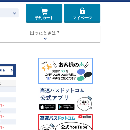
予約カート
マイページ
困ったときは？
翌月
土
0円～
5
0円～
2
0円～