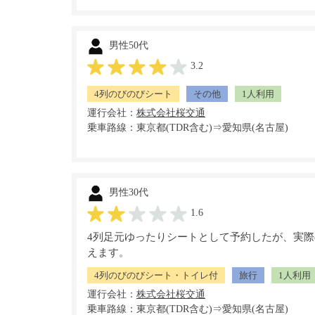
男性50代
3.2
4列のびのびシート
その他
1人利用
運行会社：
乗車路線：東京都(TDR含む)⇒愛知県(名古屋)
男性30代
1.6
4列足元ゆったりシートとして予約したが、実
えます。
4列のびのびシート・トイレ付
旅行
1人利用
運行会社：
乗車路線：東京都(TDR含む)⇒愛知県(名古屋)