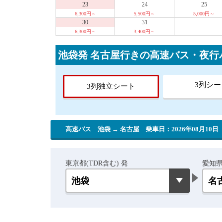
23
24
25
6,300円～
5,500円～
5,000円～
30
31
6,300円～
3,400円～
池袋発 名古屋行きの高速バス・夜
3列シー
3列独立シート
高速バス 池袋 → 名古屋
乗車日：2026年08月10日
東京都(TDR含む) 発
愛知県