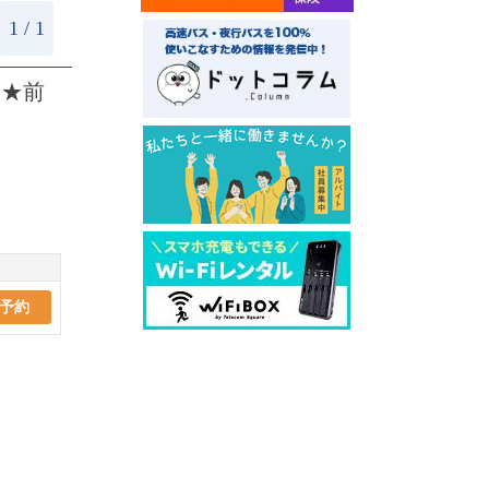
1 / 1
ン★前
予約