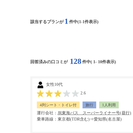
1
該当するプランが
件中(1-1件表示)
128
回答済みの口コミが
件中(
1
-
10
件表示)
女性10代
2.6
4列シート・トイレ付
旅行
1人利用
運行会社：
乗車路線：東京都(TDR含む)⇒愛知県(名古屋)