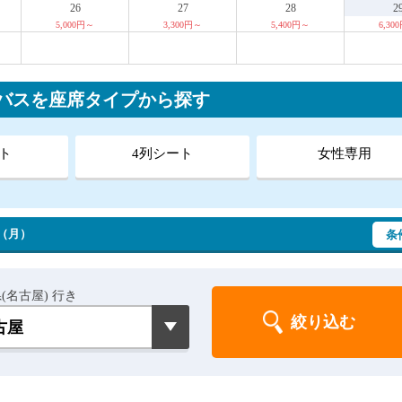
26
27
28
2
5,000円～
3,300円～
5,400円～
6,30
行バスを座席タイプから探す
ト
4列シート
女性専用
 （月）
条
(名古屋) 行き