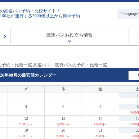
の高速バス予約・比較サイト！
Language
160社が運行する3000便以上から簡単予約
高速バスお役立ち情報
の予約・比較一覧 高速バス・夜行バスの予約・比較一覧
026年08月の
最安値カレンダー
水
木
金
1
-
5
6
7
8
-
-
-
9,00
12
13
14
1
7,000円～
5,800円～
7,000円～
8,00
19
20
21
2
5,000円～
3,900円～
6,900円～
7,00