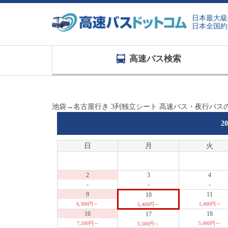
日本最大級
日本全国約
高速バス検索
池袋→名古屋行き 3列独立シート 高速バス・夜行バス
2
日
月
火
2
3
4
-
-
-
9
11
10
6,300円～
5,400円～
5,400円～
16
18
17
7,500円～
5,000円～
5,500円～