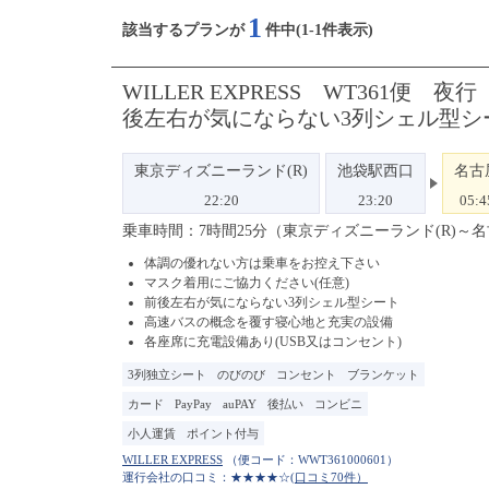
1
該当するプランが
件中(1-1件表示)
WILLER EXPRESS WT36
後左右が気にならない3列シェル型シ
東京ディズニーランド(R)
池袋駅西口
名古
22:20
23:20
05:4
乗車時間：7時間25分（東京ディズニーランド(R)～
体調の優れない方は乗車をお控え下さい
マスク着用にご協力ください(任意)
前後左右が気にならない3列シェル型シート
高速バスの概念を覆す寝心地と充実の設備
各座席に充電設備あり(USB又はコンセント)
3列独立シート
のびのび
コンセント
ブランケット
カード
PayPay
auPAY
後払い
コンビニ
小人運賃
ポイント付与
（便コード：
WWT361000601
）
運行会社の口コミ：★★★★☆
(口コミ70件）