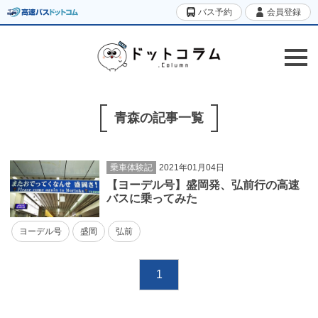
バス予約
会員登録
青森の記事一覧
乗車体験記
2021年01月04日
【ヨーデル号】盛岡発、弘前行の高速
バスに乗ってみた
ヨーデル号
盛岡
弘前
1