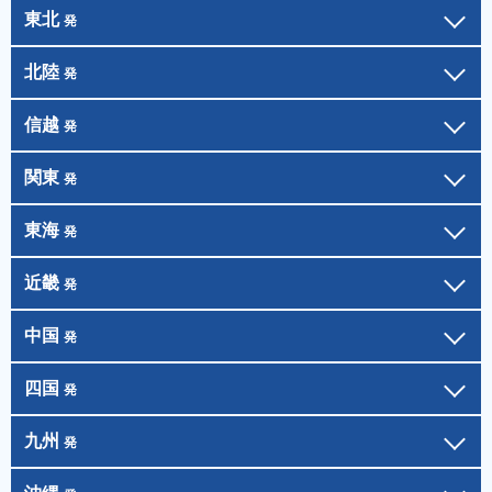
東北
発
北陸
発
信越
発
関東
発
東海
発
近畿
発
中国
発
四国
発
九州
発