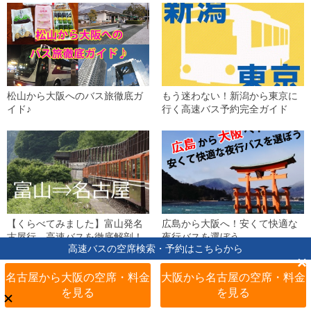
松山から大阪へのバス旅徹底ガ
もう迷わない！新潟から東京に
イド♪
行く高速バス予約完全ガイド
【くらべてみました】富山発名
広島から大阪へ！安くて快適な
古屋行、高速バスを徹底解剖！
夜行バスを選ぼう
高速バスの空席検索・予約はこちらから
×
名古屋から大阪の空席・料金
大阪から名古屋の空席・料金
を見る
を見る