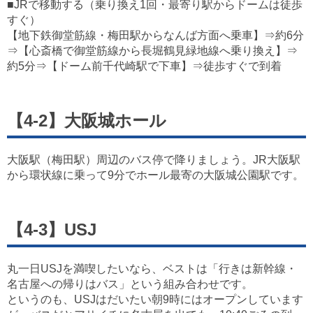
■JRで移動する（乗り換え1回・最寄り駅からドームは徒歩
すぐ）
【地下鉄御堂筋線・梅田駅からなんば方面へ乗車】⇒約6分
⇒【心斎橋で御堂筋線から長堀鶴見緑地線へ乗り換え】⇒
約5分⇒【ドーム前千代崎駅で下車】⇒徒歩すぐで到着
【4-2】大阪城ホール
大阪駅（梅田駅）周辺のバス停で降りましょう。JR大阪駅
から環状線に乗って9分でホール最寄の大阪城公園駅です。
【4-3】USJ
丸一日USJを満喫したいなら、ベストは「行きは新幹線・
名古屋への帰りはバス」という組み合わせです。
というのも、USJはだいたい朝9時にはオープンしています