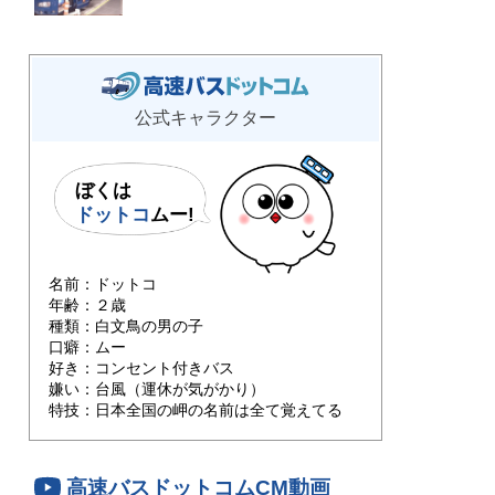
公式キャラクター
ぼくは
ドットコ
ムー!
名前：ドットコ
年齢：２歳
種類：白文鳥の男の子
口癖：ムー
好き：コンセント付きバス
嫌い：台風（運休が気がかり）
特技：日本全国の岬の名前は全て覚えてる
高速バスドットコムCM動画