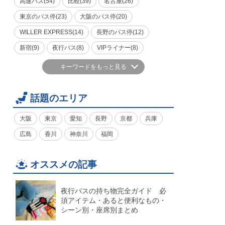
高速バス(54)
比較(39)
名古屋(26)
東京のバス停(23)
大阪のバス停(20)
WILLER EXPRESS(14)
長野のバス停(12)
新宿(9)
夜行バス(8)
VIPライナー(8)
キーワードをもっと見る
話題のエリア
大阪
東京
愛知
長野
京都
兵庫
広島
香川
神奈川
福岡
オススメの記事
夜行バスの持ち物完全ガイド 必
須アイテム・あると便利なもの・
シーン別・座席別まとめ