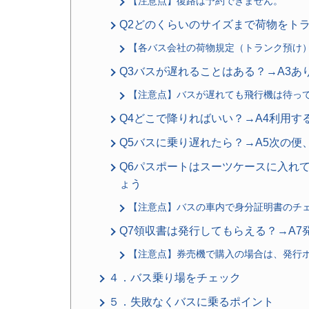
【注意点】復路は予約できません。
Q2どのくらいのサイズまで荷物をト
【各バス会社の荷物規定（トランク預け
Q3バスが遅れることはある？→A3あ
【注意点】バスが遅れても飛行機は待っ
Q4どこで降りればいい？→A4利用
Q5バスに乗り遅れたら？→A5次の
Q6パスポートはスーツケースに入れ
ょう
【注意点】バスの車内で身分証明書のチ
Q7領収書は発行してもらえる？→A7
【注意点】券売機で購入の場合は、発行
４．バス乗り場をチェック
５．失敗なくバスに乗るポイント