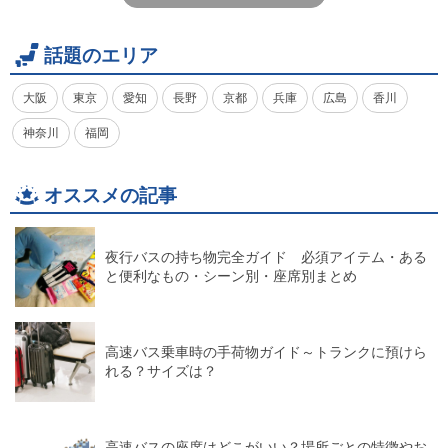
話題のエリア
大阪
東京
愛知
長野
京都
兵庫
広島
香川
神奈川
福岡
オススメの記事
夜行バスの持ち物完全ガイド 必須アイテム・ある
と便利なもの・シーン別・座席別まとめ
高速バス乗車時の手荷物ガイド～トランクに預けら
れる？サイズは？
高速バスの座席はどこがいい？場所ごとの特徴やお