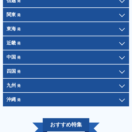
信越
発
関東
発
東海
発
近畿
発
中国
発
四国
発
九州
発
沖縄
発
おすすめ特集