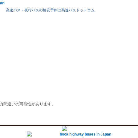
pan
高速バス・夜行バスの格安予約は高速バスドットコム
入力間違いの可能性があります。
book highway buses in Japan