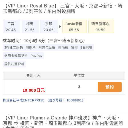
【VIP Liner Royal Blue】 三宫・大阪・京都⇒新宿・埼
玉新都心 / 3列座位 / 车内附设厕所
三宮
梅田
京都
Busta新宿
琦玉新都心
20:45
21:55
23:05
05:55
06:50
乘车时间：10小时 5分（三宮～琦玉新都心）
3排独立座椅
附厕所
附充电设备
附毛毯
窗帘
2名司机
信用卡或借记卡
PayPay
提供儿童价格
费用／人
空位数
3
预约
10,000日元
株式会社平成ENTERPRISE
（
班次号碼：HE008601
）
【VIP Liner Plumeria Grande 神戸班次】神户・大阪・
京都 ⇒ 横滨・新宿・埼玉新都心 3列座位 / 车内附设厠所