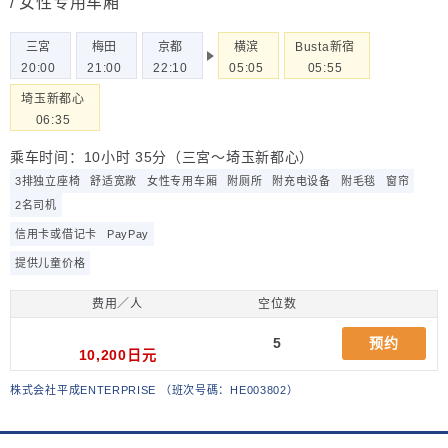
/ 女性专用车厢
三宮
梅田
京都
横滨
Busta新宿
20:00
21:00
22:10
05:05
05:55
埼玉新都心
06:35
乘车时间：10小时 35分（三宮～埼玉新都心）
3排独立座椅
舒适宽敞
女性专用车厢
附厕所
附充电设备
附毛毯
窗帘
2名司机
信用卡或借记卡
PayPay
提供儿童价格
费用／人
空位数
5
预约
10,200日元
株式会社平成ENTERPRISE
（
班次号碼：HE003802
）