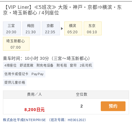
【VIP Liner】≪5班次≫ 大阪・神戸・京都⇒横滨・东
京・埼玉新都心 / 4列座位
三宮
梅田
京都
横滨
东京
20:30
21:30
22:35
05:20
06:10
埼玉新都心
07:00
乘车时间：10小时 30分（三宮～埼玉新都心）
4排座位
舒适宽敞
附充电设备
附毛毯
窗帘
2名司机
信用卡或借记卡
PayPay
提供儿童价格
费用／人
空位数
2
预约
8,200日元
株式会社平成ENTERPRISE
（
班次号碼：HE001202
）