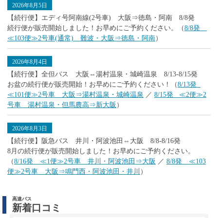
2026年8月5日
【続行便】エディ号阿南線(2号車) 大阪⇒徳島・阿南 8/8発
続行便が販売開始しました！お早めにご予約ください。（
8/8発
≪103便≫2号車(通常) 難波・大阪⇒徳島・阿南
）
2026年8月4日
【続行便】全但バス 大阪⇔湯村温泉・城崎温泉 8/13-8/15発
お盆の続行便が販売開始！お早めにご予約ください！（
8/13発
≪101便≫2号車 大阪⇒湯村温泉・城崎温泉
／
8/15発 ≪2便≫2
号車 湯村温泉・但馬農高⇒新大阪
）
2026年8月3日
【続行便】阪急バス 井川・阿波池田⇔大阪 8/8-8/16発
8月の続行便が販売開始しました！お早めにご予約ください。
（
8/16発 ≪1便≫2号車 井川・阿波池田⇒大阪
／
8/8発 ≪103
便≫2号車 大阪⇒鳴門西・阿波池田・井川
）
高速バス
新着口コミ