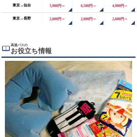
東京→仙台
5,900
円～
6,500
円～
4,900
円～
東京→長野
2,600
円～
2,600
円～
2,600
円～
高速バスの
お役立ち情報