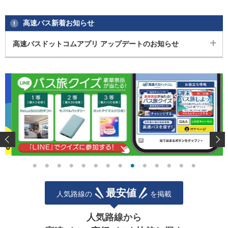
高速バス新着お知らせ
高速バスドットコムアプリ アップデートのお知らせ
2026.07.07 掲載
いつも高速バスドットコムをご利用いただき、誠にありがとうござ
います。
このたび、高速バスドットコムアプリをアップデートいたしまし
た。
今回のアップデート内容は以下のとおりです。
・お気に入り区間機能の修正
・乗車票・座席番号の表示改善
・その他、軽微な不具合の修正
より快適にアプリをご利用いただけるよう改善を行っております。
最安値
人気路線の
を掲載
アプリをご利用のお客様は、ぜひ最新バージョンへアップデートの
うえ、ご利用ください。
人気路線から