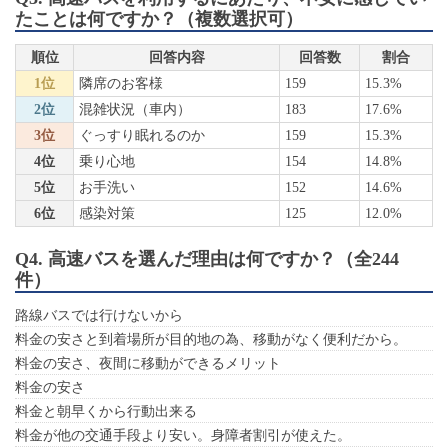
たことは何ですか？（複数選択可）
順位
回答内容
回答数
割合
1位
隣席のお客様
159
15.3%
2位
混雑状況（車内）
183
17.6%
3位
ぐっすり眠れるのか
159
15.3%
4位
乗り心地
154
14.8%
5位
お手洗い
152
14.6%
6位
感染対策
125
12.0%
Q4. 高速バスを選んだ理由は何ですか？（全244
件）
路線バスでは行けないから
料金の安さと到着場所が目的地の為、移動がなく便利だから。
料金の安さ、夜間に移動ができるメリット
料金の安さ
料金と朝早くから行動出来る
料金が他の交通手段より安い。身障者割引が使えた。