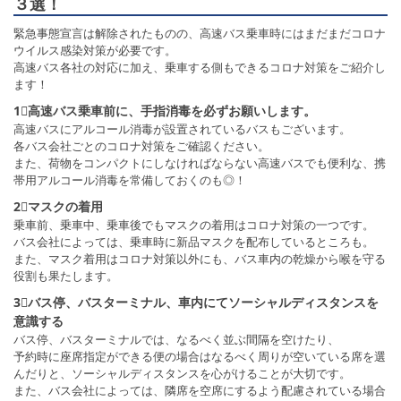
３選！
緊急事態宣言は解除されたものの、高速バス乗車時にはまだまだコロナ
ウイルス感染対策が必要です。
高速バス各社の対応に加え、乗車する側もできるコロナ対策をご紹介し
ます！
1⃣高速バス乗車前に、手指消毒を必ずお願いします。
高速バスにアルコール消毒が設置されているバスもございます。
各バス会社ごとのコロナ対策をご確認ください。
また、荷物をコンパクトにしなければならない高速バスでも便利な、携
帯用アルコール消毒を常備しておくのも◎！
2⃣マスクの着用
乗車前、乗車中、乗車後でもマスクの着用はコロナ対策の一つです。
バス会社によっては、乗車時に新品マスクを配布しているところも。
また、マスク着用はコロナ対策以外にも、バス車内の乾燥から喉を守る
役割も果たします。
3⃣バス停、バスターミナル、車内にてソーシャルディスタンスを
意識する
バス停、バスターミナルでは、なるべく並ぶ間隔を空けたり、
予約時に座席指定ができる便の場合はなるべく周りが空いている席を選
んだりと、ソーシャルディスタンスを心がけることが大切です。
また、バス会社によっては、隣席を空席にするよう配慮されている場合