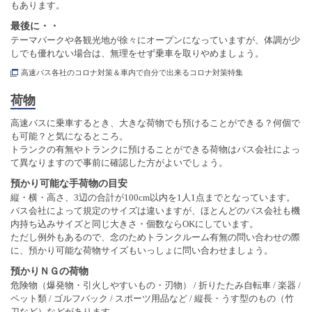
もあります。
最後に・・
テーマパークや各観光地が徐々にオープンになっていますが、体調が少
しでも優れない場合は、無理をせず乗車を取りやめましょう。
高速バス各社のコロナ対策＆車内で自分で出来るコロナ対策特集
荷物
高速バスに乗車するとき、大きな荷物でも預けることができる？何個で
も可能？と気になるところ。
トランクの有無やトランクに預けることができる荷物はバス会社によっ
て異なりますので事前に確認した方がよいでしょう。
預かり可能な手荷物の目安
縦・横・高さ、3辺の合計が100cm以内を1人1点までとなっています。
バス会社によって規定のサイズは違いますが、ほとんどのバス会社も機
内持ち込みサイズと同じ大きさ・個数ならOKにしています。
ただし例外もあるので、念のためトランクルーム有無の問い合わせの際
に、預かり可能な荷物サイズもいっしょに問い合わせましょう。
預かりＮＧの荷物
危険物（爆発物・引火しやすいもの・刃物） / 折りたたみ自転車 / 楽器 /
ペット類 / ゴルフバック / スポーツ用品など / 縦長・うす型のもの（竹
刀など）などがあります。