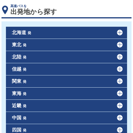
高速バスを
出発地から探す
北海道
発
東北
発
北陸
発
信越
発
関東
発
東海
発
近畿
発
中国
発
四国
発