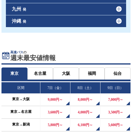
九州
発
沖縄
発
高速バス
の
週末最安値情報
東京
名古屋
大阪
福岡
仙台
区間
7日（金）
8日（土）
9日（日）
東京→大阪
9,000
円～
8,000
円～
7,000
円～
東京→名古屋
3,600
円～
4,000
円～
3,500
円～
東京→新潟
5,800
円～
6,100
円～
5,600
円～