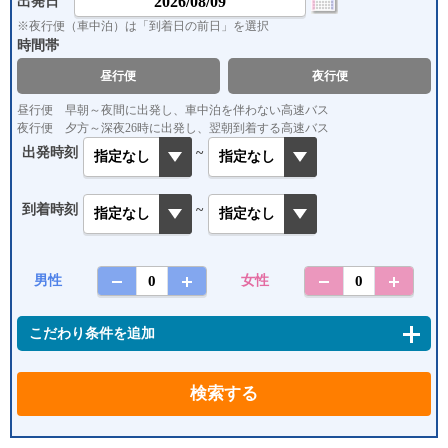
出発日
※夜行便（車中泊）は
「到着日の前日」を選択
時間帯
昼行便
夜行便
昼行便 早朝～夜間に出発し、車中泊を伴わない高速バス
夜行便 夕方～深夜26時に出発し、翌朝到着する高速バス
出発時刻
~
到着時刻
~
男性
女性
こだわり条件を追加