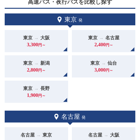
高速バス・夜行バスを比較し探す
今後も皆さまにより便利で快適なサービスをご提供できるよう、改
善を続けてまいります。
引き続き、高速バスドットコムをよろしくお願いいたします。
東京
発
東京
→
大阪
東京
→
名古屋
3,300
2,400
円～
円～
東京
→
新潟
東京
→
仙台
2,800
3,000
円～
円～
東京
→
長野
1,900
円～
名古屋
発
名古屋
→
東京
名古屋
→
大阪