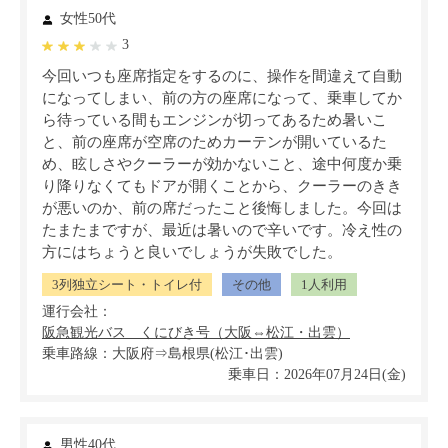
女性50代
3
今回いつも座席指定をするのに、操作を間違えて自動
になってしまい、前の方の座席になって、乗車してか
ら待っている間もエンジンが切ってあるため暑いこ
と、前の座席が空席のためカーテンが開いているた
め、眩しさやクーラーが効かないこと、途中何度か乗
り降りなくてもドアが開くことから、クーラーのきき
が悪いのか、前の席だったこと後悔しました。今回は
たまたまですが、最近は暑いので辛いです。冷え性の
方にはちょうと良いでしょうが失敗でした。
3列独立シート・トイレ付
その他
1人利用
運行会社：
乗車路線：大阪府⇒島根県(松江･出雲)
乗車日：2026年07月24日(金)
男性40代