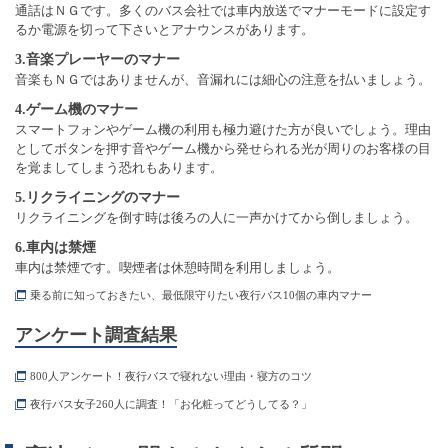
通話はＮＧです。多くのバス会社では車内放送でマナーモードに設定す
るか電源を切って下さいとアナウンスがあります。
3.音楽プレーヤーのマナー
音楽もＮＧではありませんが、音漏れには細心の注意を払いましょう。
4.ゲーム機のマナー
スマートフォンやゲーム機の利用も極力避けた方が良いでしょう。理由
としてボタンを押す音やゲーム機から発せられる光が周りのお客様の目
を覚ましてしまう恐れもあります。
5.リクライニングのマナー
リクライニングを倒す時は後ろの人に一声かけてから倒しましょう。
6.車内は禁煙
車内は禁煙です。喫煙者は休憩時間を利用しましょう。
乗る前に知っておきたい、最低限守りたい夜行バス10個の車内マナー
アンケート調査結果
800人アンケート！夜行バスで寝れない理由・寝方のコツ
夜行バス女子260人に調査！「お化粧ってどうしてる？」