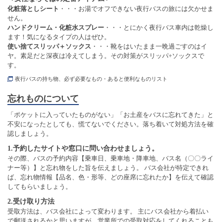
化粧落としシート
・・・お湯でオフできない夜行バスの旅には欠かせま
せん。
ハンドクリーム・化粧水スプレー
・・・とにかく夜行バス車内は乾燥し
ます！気になるタイプの人はぜひ。
使い捨てスリッパ＋ソックス
・・・靴をはいたまま一晩過ごすのはイ
ヤ。素足だと深夜は冷えてしまう。その対策がスリッパ+ソックスで
す。
夜行バスの持ち物、必ず必要なもの・あると便利なものリスト
忘れものについて
「ポケットに入っていたものがない」「お土産をバスに忘れてきた」と
不安になったとしても、慌てないでください。落ち着いて対処方法を確
認しましょう。
1.予約したサイトや窓口に問い合わせましょう。
その際、バスの予約内容【乗車日、乗車地・降車地、バス名（〇〇ライ
ナー等）】と忘れ物をした旨を伝えましょう。 バス会社が特定できれ
ば、忘れ物情報【品名、色・形等、どの座席に忘れたか】を伝えて確認
してもらいましょう。
2.受け取り方法
受取方法は、バス会社によって変わります。 主にバス会社から着払い
で郵送されるかと思いますが、営業所での受取対応をしてくれることも