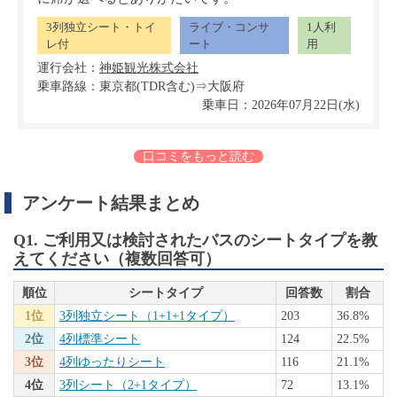
3列独立シート・トイ
ライブ・コンサ
1人利
レ付
ート
用
運行会社：
乗車路線：東京都(TDR含む)⇒大阪府
乗車日：2026年07月22日(水)
口コミをもっと読む
アンケート結果まとめ
Q1. ご利用又は検討されたバスのシートタイプを教
えてください（複数回答可）
順位
シートタイプ
回答数
割合
1位
3列独立シート（1+1+1タイプ）
203
36.8%
2位
4列標準シート
124
22.5%
3位
4列ゆったりシート
116
21.1%
4位
3列シート（2+1タイプ）
72
13.1%