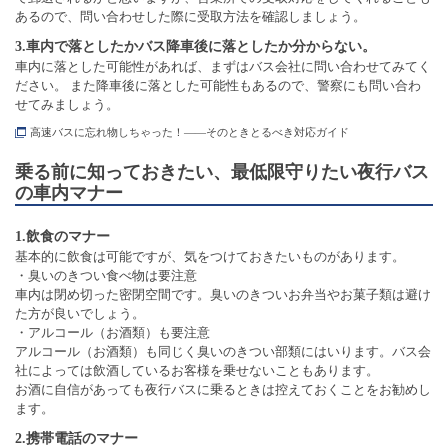
あるので、問い合わせした際に受取方法を確認しましょう。
3.車内で落としたかバス降車後に落としたか分からない。
車内に落とした可能性があれば、まずはバス会社に問い合わせてみてく
ださい。 また降車後に落とした可能性もあるので、警察にも問い合わ
せてみましょう。
高速バスに忘れ物しちゃった！――そのときとるべき対応ガイド
乗る前に知っておきたい、最低限守りたい夜行バス
の車内マナー
1.飲食のマナー
基本的に飲食は可能ですが、気をつけておきたいものがあります。
・臭いのきつい食べ物は要注意
車内は閉め切った密閉空間です。臭いのきついお弁当やお菓子類は避け
た方が良いでしょう。
・アルコール（お酒類）も要注意
アルコール（お酒類）も同じく臭いのきつい部類にはいります。バス会
社によっては飲酒しているお客様を乗せないこともあります。
お酒に自信があっても夜行バスに乗るときは控えておくことをお勧めし
ます。
2.携帯電話のマナー