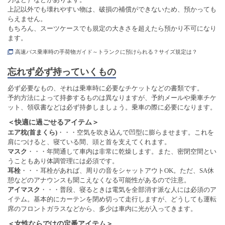
上記以外でも壊れやすい物は、破損の補償ができないため、預かっても
らえません。
もちろん、スーツケースでも規定の大きさを超えたら預かり不可になり
ます。
高速バス乗車時の手荷物ガイド～トランクに預けられる？サイズ規定は？
忘れず必ず持っていくもの
必ず必要なもの、それは乗車時に必要なチケットなどの書類です。
予約方法によって持参するものは異なりますが、予約メールや乗車チケ
ット、領収書などは必ず持参しましょう。乗車の際に必要になります。
＜快適に過ごせるアイテム＞
エア枕(首まくら)
・・・空気を吹き込んで凹型に膨らませます。これを
肩につけると、寝ている間、頭と首を支えてくれます。
マスク
・・・年間通して車内は非常に乾燥します。また、密閉空間とい
うこともあり体調管理には必須です。
耳栓
・・・耳栓があれば、周りの音をシャットアウトOK。ただ、SA休
憩などのアナウンスも聞こえなくなる可能性があるので注意。
アイマスク
・・・普段、寝るときは電気を全部消す派な人には必須のア
イテム。基本的にカーテンを閉め切って走行しますが、どうしても運転
席のフロントガラスなどから、多少は車内に光が入ってきます。
＜女性ならではの定番アイテム＞