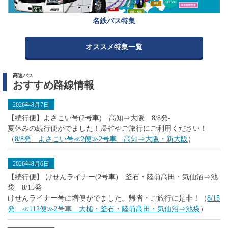
名鉄バス特集
オススメ特集一覧
高速バス
おすすめ路線情報
2026年8月7日
【続行便】よさこい号(2号車) 高知⇒大阪 8/8発-
夏休みの続行便がでました！帰省やご旅行にご利用ください！
（
8/8発 よさこい号≪2便≫2号車 高知⇒大阪・新大阪
）
2026年8月6日
【続行便】 けせんライナー(2号車) 釜石・陸前高田・気仙沼⇒池
袋 8/15発
けせんライナー号に増便がでました。帰省・ご旅行に是非！（
8/15
発 ≪112便≫2号車 大槌・釜石・陸前高田・気仙沼⇒池袋
）