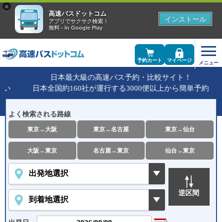
×
高速バスドットコム
インストール
アプリでサクサク検索！
無料 - In Google Play
予約カート
マイページ
日本最大級の高速バス予約・比較サイト！
い
日本全国約160社が運行する3000便以上から簡単予約
よく検索される路線
東京→大阪
東京→名古屋
東京→仙台
大阪→東京
名古屋→東京
仙台→東京
逆区間