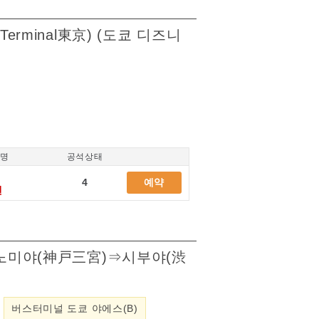
erminal東京) (도쿄 디즈니
/명
공석상태
4
예약
엔
 산노미야(神戸三宮)⇒시부야(渋
버스터미널 도쿄 야에스(B)