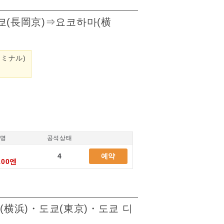
카쿄(長岡京)⇒요코하마(横
ミナル)
/명
공석상태
4
예약
100엔
하마(横浜)・도쿄(東京)・도쿄 디