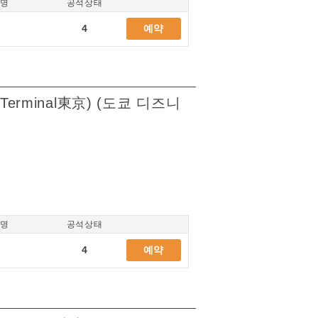
/명
공석상태
4
예약
erminal東京) (도쿄 디즈니
/명
공석상태
4
예약