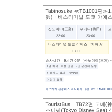
Tabinosuke ≪TB10
浜)・버스터미널 도쿄 야에스
산노미야(三宮)
우메다(梅田)
고
22:00
23:00
버스터미널 도쿄 야에스（지하 A）
07:00
승차시간：9시간 0분（산노미야(三宮)
4열 좌석
여성 안심
2인 운전제 운행
신용카드 결제
PayPay
어린이 요금
아오가키 관광버스 주식회사
（
편 코드：MA3TB100
TouristBus TB72편 
즈니씨(Tokyo Disney Sea) 