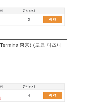
/명
공석상태
3
예약
erminal東京) (도쿄 디즈니
/명
공석상태
4
예약
엔