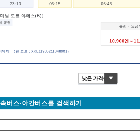
23:10
06:15
06:45
널 도쿄 야에스(B)）
제 운행
플랜・요금
10,900엔～11
・히메지)
（
편 코드：XKE11935211848001
）
고속버스·야간버스를 검색하기