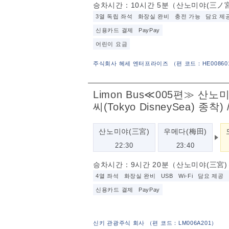
승차시간：10시간 5분（산노미야(三ノ
3열 독립 좌석
화장실 완비
충전 가능
담요 제
신용카드 결제
PayPay
어린이 요금
주식회사 헤세 엔터프라이즈
（
편 코드：HE00860
Limon Bus≪005편≫ 산노
씨(Tokyo DisneySea) 종
산노미야(三宮)
우메다(梅田)
22:30
23:40
승차시간：9시간 20분（산노미야(三宮
4열 좌석
화장실 완비
USB
Wi-Fi
담요 제공
신용카드 결제
PayPay
신키 관광주식 회사
（
편 코드：LM006A201
）