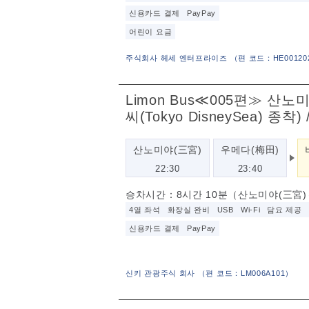
신용카드 결제
PayPay
어린이 요금
주식회사 헤세 엔터프라이즈
（
편 코드：HE00120
Limon Bus≪005편≫ 산노
씨(Tokyo DisneySea) 종
산노미야(三宮)
우메다(梅田)
22:30
23:40
승차시간：8시간 10분（산노미야(三宮)～
4열 좌석
화장실 완비
USB
Wi-Fi
담요 제공
신용카드 결제
PayPay
신키 관광주식 회사
（
편 코드：LM006A101
）