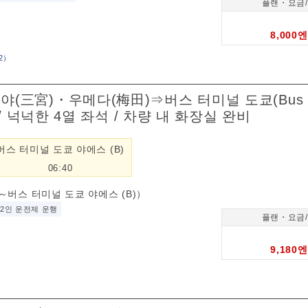
플랜・요금
8,000엔
2
）
미야(三宮)・우메다(梅田)⇒버스 터미널 도쿄(Bus T
착) / 넉넉한 4열 좌석 / 차량 내 화장실 완비
버스 터미널 도쿄 야에스 (B)
06:40
버스 터미널 도쿄 야에스 (B)）
2인 운전제 운행
플랜・요금
9,180엔