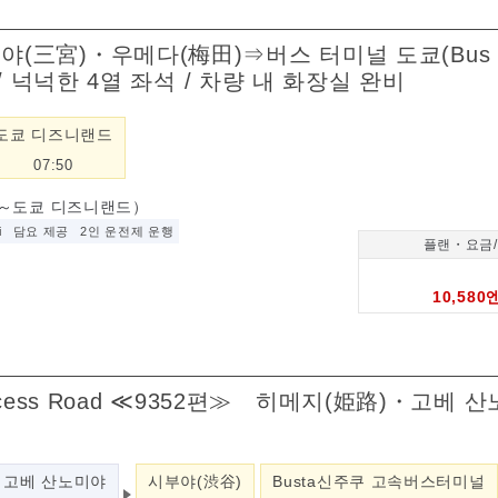
미야(三宮)・우메다(梅田)⇒버스 터미널 도쿄(Bus T
착) / 넉넉한 4열 좌석 / 차량 내 화장실 완비
도쿄 디즈니랜드
07:50
)～도쿄 디즈니랜드）
i
담요 제공
2인 운전제 운행
플랜・요금
10,580
cess Road ≪9352편≫ 히메지(姫路)・고베
고베 산노미야
시부야(渋谷)
Busta신주쿠 고속버스터미널