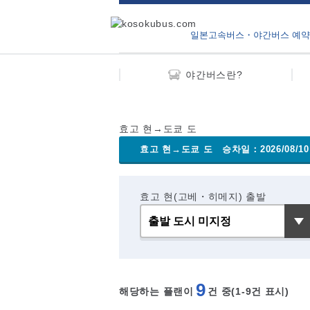
일본고속버스・야간버스 예약
야간버스란?
효고 현→도쿄 도
효고 현→도쿄 도
승차일：2026/08/1
효고 현(고베・히메지) 출발
9
해당하는 플랜이
건 중(1-9
건 표시)