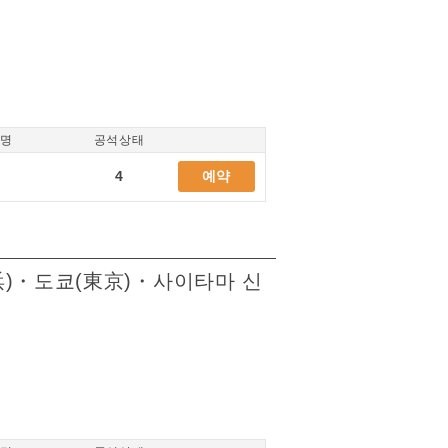
/명
공석상태
4
예약
横浜)・도쿄(東京)・사이타마 신