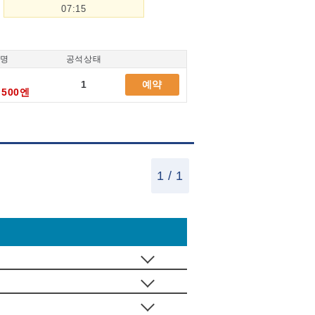
07:15
/명
공석상태
1
예약
,500엔
1 / 1