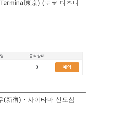
erminal東京) (도쿄 디즈니
/명
공석상태
3
예약
신주쿠(新宿)・사이타마 신도심