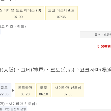
스 터미널 도쿄 야에스 (B)
도쿄 디즈니랜드
07:00
07:35
도쿄 디즈니랜드）
플랜・요금
5,500엔
）
오사카(大阪)・고베(神戸)・쿄토(京都)⇒요코하마(
교토
요코하마
도쿄
사이타마 신도심
22:35
05:20
06:10
07:00
ノ宮)～사이타마 신도심）
튼
2인 운전제 운행