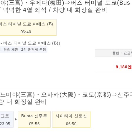
미야(三宮)・우메다(梅田)⇒버스 터미널 도쿄(Bus T
착) / 넉넉한 4열 좌석 / 차량 내 화장실 완비
버스 터미널 도쿄 야에스 (B)
06:40
버스 터미널 도쿄 야에스 (B)）
i
담요 제공
2인 운전제 운행
플랜・요금
9,180엔
Blue】 산노미야(三宮)・오사카(大阪)・쿄토(京都)⇒
차량 내 화장실 완비
교토
Busta 신주쿠
사이타마 신토신
23:05
05:55
06:50