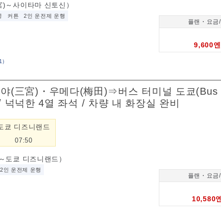
宮)～사이타마 신토신）
공
커튼
2인 운전제 운행
플랜・요금
9,600엔
1
）
미야(三宮)・우메다(梅田)⇒버스 터미널 도쿄(Bus T
착) / 넉넉한 4열 좌석 / 차량 내 화장실 완비
도쿄 디즈니랜드
07:50
)～도쿄 디즈니랜드）
2인 운전제 운행
플랜・요금
10,580