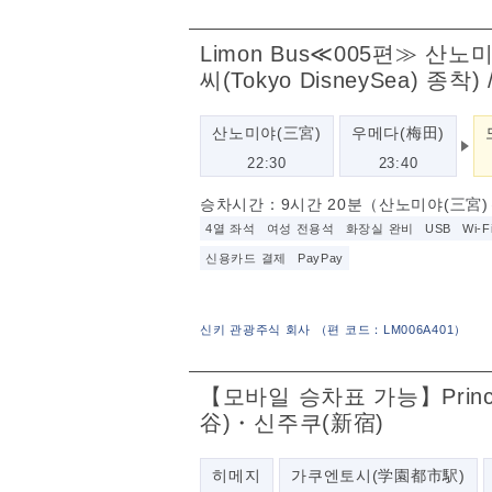
Limon Bus≪005편≫ 산노
씨(Tokyo DisneySea) 종
산노미야(三宮)
우메다(梅田)
22:30
23:40
승차시간：9시간 20분（산노미야(三宮
4열 좌석
여성 전용석
화장실 완비
USB
Wi-F
신용카드 결제
PayPay
신키 관광주식 회사
（
편 코드：LM006A401
）
【모바일 승차표 가능】Prin
谷)・신주쿠(新宿)
히메지
가쿠엔토시(学園都市駅)