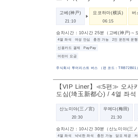
고베(神戸)
요코하마(横浜)
버
21:10
06:15
승차시간：10시간 25분（고베(神戸)～
4열 좌석
여성 안심
충전 가능
2인 운전제 운행
신용카드 결제
PayPay
어린이 요금
주식회사 투어리스트 버스
（
편 코드：TRB72B01
【VIP Liner】≪5편≫ 
도심(埼玉新都心) / 4열 좌석
산노미야(三ノ宮)
우메다(梅田)
20:30
21:30
승차시간：10시간 30분（산노미야(三
4열 좌석
넉넉한 좌석
충전 가능
담요 제공
커