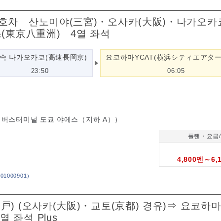
01편≫1호차 산노미야(三宮)・오사카(大阪)・나가오
(東京八重洲) 4열 좌석
속 나가오카쿄(高速長岡京)
요코하마YCAT(横浜シティエアター
23:50
06:05
～버스터미널 도쿄 야에스（지하 A））
플랜・요금
4,800엔～6,
1000901
）
고베(神戸) (오사카(大阪)・교토(京都) 경유)⇒ 요코
4열 좌석 Plus