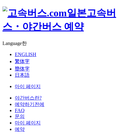
일본고속버
스・야간버스 예약
Language
한
ENGLISH
繁体字
簡体字
日本語
마이 페이지
야간버스란?
예약하기전에
FAQ
문의
마이 페이지
예약