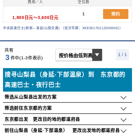
费用／人
空位数
1
预约
1,800日元～3,600日元
中央高速巴士(新宿⇔身延/山梨交通)
（
班次号碼：XKE061702125069001
）
共有
1 / 1
3
件中(1-3
件表示)
搜寻山梨县（身延·下部温泉）到 东京都的
高速巴士・夜行巴士
筛选从山梨县出发的方案
筛选前往东京都的方案
东京都出发 更改目的地的都道府县
前往山梨县（身延·下部温泉） 更改出发地的都道府县