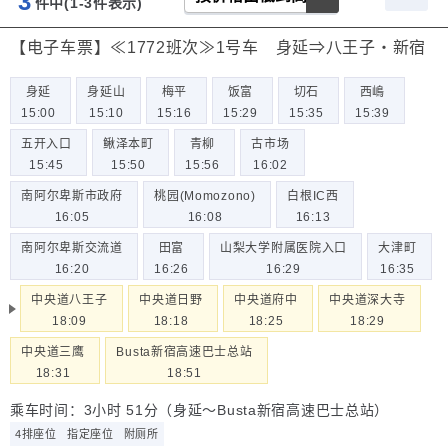
3
件中(1-3
件表示)
【电子车票】≪1772班次≫1号车 身延⇒八王子・新宿
身延
身延山
梅平
饭富
切石
西嶋
15:00
15:10
15:16
15:29
15:35
15:39
五开入口
鳅泽本町
青柳
古市场
15:45
15:50
15:56
16:02
南阿尔卑斯市政府
桃园(Momozono)
白根IC西
16:05
16:08
16:13
南阿尔卑斯交流道
田富
山梨大学附属医院入口
大津町
16:20
16:26
16:29
16:35
中央道八王子
中央道日野
中央道府中
中央道深大寺
18:09
18:18
18:25
18:29
中央道三鹰
Busta新宿高速巴士总站
18:31
18:51
乘车时间：3小时 51分（身延～Busta新宿高速巴士总站）
4排座位
指定座位
附厕所