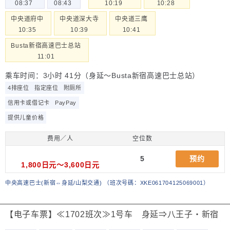
08:37
08:43
10:19
10:28
中央道府中
中央道深大寺
中央道三鹰
10:35
10:39
10:41
Busta新宿高速巴士总站
11:01
乘车时间：3小时 41分（身延～Busta新宿高速巴士总站）
4排座位
指定座位
附厕所
信用卡或借记卡
PayPay
提供儿童价格
费用／人
空位数
5
预约
1,800日元～3,600日元
中央高速巴士(新宿⇔身延/山梨交通)
（
班次号碼：XKE061704125069001
）
【电子车票】≪1702班次≫1号车 身延⇒八王子・新宿