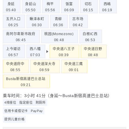
身延
身延山
梅平
饭富
切石
西嶋
05:40
05:50
05:56
06:09
06:15
06:19
五开入口
鳅泽本町
青柳
古市场
06:25
06:30
06:36
06:42
南阿尔卑斯市政府
桃园(Momozono)
白根IC西
06:45
06:48
06:53
上今诹访
西八幡
中央道八王子
中央道日野
06:57
07:03
08:39
08:48
中央道府中
中央道深大寺
中央道三鹰
08:55
08:59
09:01
Busta新宿高速巴士总站
09:21
乘车时间：3小时 41分（身延～Busta新宿高速巴士总站）
4排座位
指定座位
附厕所
信用卡或借记卡
PayPay
提供儿童价格