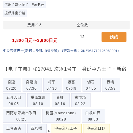
信用卡或借记卡
PayPay
提供儿童价格
费用／人
空位数
12
预约
1,800日元～3,600日元
中央高速巴士(新宿⇔身延/山梨交通)
（
班次号碼：XKE061772125069001
）
【电子车票】≪1704班次≫1号车 身延⇒八王子・新宿
身延
身延山
梅平
饭富
切石
西嶋
07:20
07:30
07:36
07:49
07:55
07:59
五开入口
鳅泽本町
青柳
古市场
08:05
08:10
08:16
08:22
南阿尔卑斯市政府
桃园(Momozono)
白根IC西
08:25
08:28
08:33
上今诹访
西八幡
中央道八王子
中央道日野