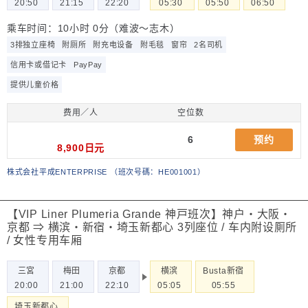
20:50
21:15
22:20
05:30
05:50
06:50
乘车时间：10小时 0分（难波～志木）
3排独立座椅
附厕所
附充电设备
附毛毯
窗帘
2名司机
信用卡或借记卡
PayPay
提供儿童价格
费用／人
空位数
6
预约
8,900日元
株式会社平成ENTERPRISE
（
班次号碼：HE001001
）
【VIP Liner Plumeria Grande 神戸班次】神户・大阪・
京都 ⇒ 横滨・新宿・埼玉新都心 3列座位 / 车内附设厠所
/ 女性专用车厢
三宮
梅田
京都
横滨
Busta新宿
20:00
21:00
22:10
05:05
05:55
埼玉新都心