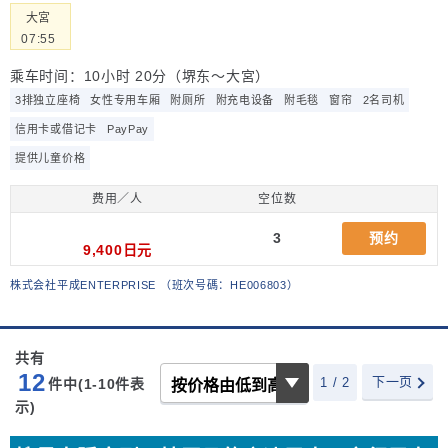
大宮
07:55
乘车时间：10小时 20分（堺东～大宮）
3排独立座椅
女性专用车厢
附厕所
附充电设备
附毛毯
窗帘
2名司机
信用卡或借记卡
PayPay
提供儿童价格
费用／人
空位数
3
预约
9,400日元
株式会社平成ENTERPRISE
（
班次号碼：HE006803
）
共有
12
下一页
1 / 2
件中(1-10
件表
示)