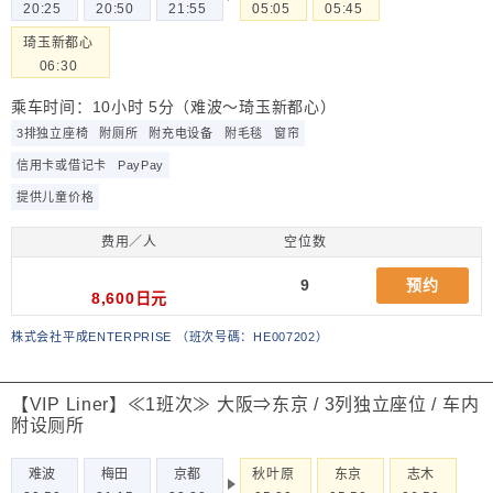
20:25
20:50
21:55
05:05
05:45
琦玉新都心
06:30
乘车时间：10小时 5分（难波～琦玉新都心）
3排独立座椅
附厕所
附充电设备
附毛毯
窗帘
信用卡或借记卡
PayPay
提供儿童价格
费用／人
空位数
9
预约
8,600日元
株式会社平成ENTERPRISE
（
班次号碼：HE007202
）
【VIP Liner】≪1班次≫ 大阪⇒东京 / 3列独立座位 / 车内
附设厕所
难波
梅田
京都
秋叶原
东京
志木