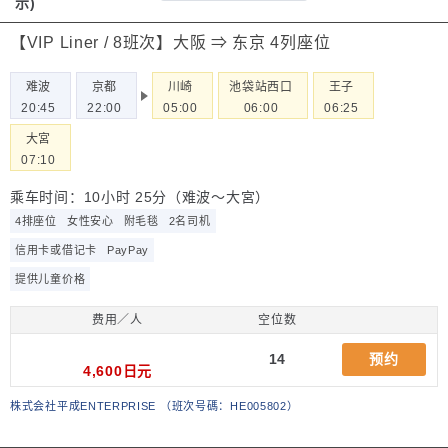
示)
【VIP Liner / 8班次】大阪 ⇒ 东京 4列座位
难波
京都
川崎
池袋站西口
王子
20:45
22:00
05:00
06:00
06:25
大宮
07:10
乘车时间：10小时 25分（难波～大宮）
4排座位
女性安心
附毛毯
2名司机
信用卡或借记卡
PayPay
提供儿童价格
费用／人
空位数
14
预约
4,600日元
株式会社平成ENTERPRISE
（
班次号碼：HE005802
）