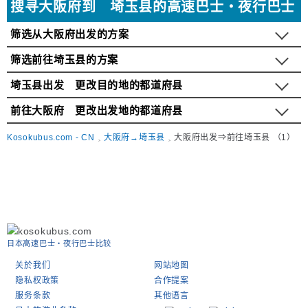
搜寻大阪府到 埼玉县的高速巴士・夜行巴士
筛选从大阪府出发的方案
筛选前往埼玉县的方案
埼玉县出发 更改目的地的都道府县
前往大阪府 更改出发地的都道府县
Kosokubus.com - CN
大阪府→埼玉县
大阪府出发⇒前往埼玉县 （1）
日本高速巴士‧夜行巴士比较
关於我们
网站地图
隐私权政策
合作提案
服务条款
其他语言