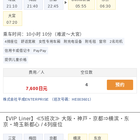
21:10
21:40
22:45
05:55
06:30
大宮
07:20
乘车时间：10小时 10分（难波～大宮）
4排座位
舒适宽敞
女性专用车厢
附充电设备
附毛毯
窗帘
2名司机
信用卡或借记卡
PayPay
提供儿童价格
费用／人
空位数
4
预约
7,600日元
株式会社平成ENTERPRISE
（
班次号碼：HE003601
）
【VIP Liner】≪5班次≫ 大阪・神戸・京都⇒横滨・东
京・埼玉新都心 / 4列座位
三宮
梅田
京都
横滨
东京