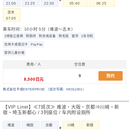
21:00
21:25
22:30
05:40
06:25
志木
07:05
乘车时间：10小时 5分（难波～志木）
3排独立座椅
附厕所
附充电设备
附毛毯
窗帘
2名司机
信用卡或借记卡
PayPay
提供儿童价格
费用／人
空位数
9
预约
8,500日元
株式会社平成ENTERPRISE
（
班次号碼：HE011001
）
【VIP Liner】≪7班次≫ 难波・大阪・京都⇒川崎・新
宿・埼玉新都心 / 3列座位 / 车内附设厕所
难波
梅田
京都
川崎
新宿