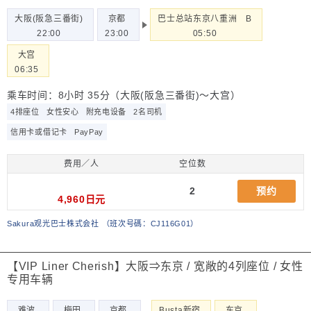
大阪(阪急三番街)
京都
巴士总站东京八重洲 B
22:00
23:00
05:50
大宫
06:35
乘车时间：8小时 35分（大阪(阪急三番街)～大宫）
4排座位
女性安心
附充电设备
2名司机
信用卡或借记卡
PayPay
费用／人
空位数
2
预约
4,960日元
Sakura观光巴士株式会社
（
班次号碼：CJ116G01
）
【VIP Liner Cherish】大阪⇒东京 / 宽敞的4列座位 / 女性
专用车辆
难波
梅田
京都
Busta新宿
东京