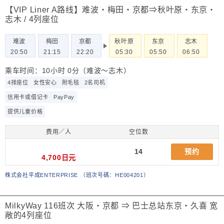
【VIP Liner A路线】难波・梅田・京都⇒秋叶原・东京・
志木 / 4列座位
难波
梅田
京都
秋叶原
东京
志木
20:50
21:15
22:20
05:30
05:50
06:50
乘车时间：10小时 0分（难波～志木）
4排座位
女性安心
附毛毯
2名司机
信用卡或借记卡
PayPay
提供儿童价格
费用／人
空位数
14
预约
4,700日元
株式会社平成ENTERPRISE
（
班次号碼：HE004201
）
MilkyWay 116班次 大阪・京都 ⇒ 巴士总站东京・久喜 宽
敞的4列座位