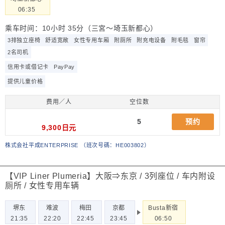
06:35
乘车时间：10小时 35分（三宮～埼玉新都心）
3排独立座椅
舒适宽敞
女性专用车厢
附厕所
附充电设备
附毛毯
窗帘
2名司机
信用卡或借记卡
PayPay
提供儿童价格
费用／人
空位数
5
预约
9,300日元
株式会社平成ENTERPRISE
（
班次号碼：HE003802
）
【VIP Liner Plumeria】大阪⇒东京 / 3列座位 / 车内附设
厕所 / 女性专用车辆
堺东
难波
梅田
京都
Busta新宿
21:35
22:20
22:45
23:45
06:50