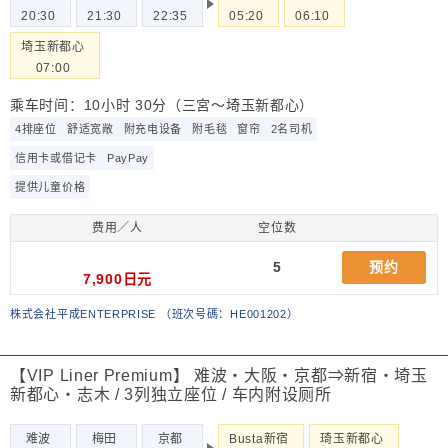
20:30
21:30
22:35
05:20
06:10
埼玉新都心
07:00
乘车时间：10小时 30分（三宮～埼玉新都心）
4排座位
舒适宽敞
附充电设备
附毛毯
窗帘
2名司机
信用卡或借记卡
PayPay
提供儿童价格
费用／人
空位数
5
预约
7,900日元
株式会社平成ENTERPRISE
（
班次号碼：HE001202
）
【VIP Liner Premium】 难波・大阪・京都⇒新宿・埼玉
新都心・志木 / 3列独立座位 / 车内附设厕所
难波
梅田
京都
Busta新宿
琦玉新都心