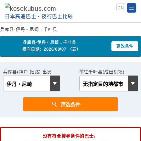
CN
日本高速巴士‧夜行巴士比较
兵库县-伊丹・尼崎→千叶县
兵库县-伊丹・尼崎→千叶县
更改条件
搭车日期：2026/08/07 （五）
兵库县(神户·姬路) 出发
前往千叶县(成田机场)
没有符合搜寻条件的巴士。