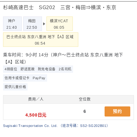
杉崎高速巴士 SG202 三宫・梅田⇒横滨・东京
神户
梅田
横滨YCAT
21:40
22:50
06:05
巴士终点站 东京八重洲 地下【A】区域
06:54
乘车时间：9小时 14分（神户～巴士终点站 东京八重洲 地下
【A】区域）
4排座位
舒适宽敞
附充电设备
2名司机
信用卡或借记卡
PayPay
提供儿童价格
费用／人
空位数
6
预约
4,500日元
Sugisaki Transportation Co. Ltd.
（
班次号碼：SS2-SG202B01
）