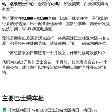
站、名铁巴士中心
。全程约
3小时
，班次频繁，白天和夜间均
有发车。
票价通常在
¥2,000～¥3,500
之间，比新干线更便宜，是预算旅
行者的好选择。巴士配备舒适座椅、宽敞行李舱，部分班次提
供洗手间、Wi-Fi 和充电插座。
无论是商务出差还是观光旅行，搭乘高速巴士往返大阪与名古
屋，都是轻松便捷的选择。请提前网上预订，确保您的座位。
?
离想搭乘的日期还有一个月以上，什麽时候可以预约？
代码为X或Z开头的巴士会在一个月前、其他班次会在1～4个
月前公布。建议您可以在接近欲搭乘的日期时再搜寻班次预
约。
主要巴士乘车处
【大阪梅田】WILLER巴士总站大阪梅田（梅田Sky