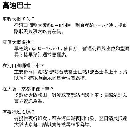
高速巴士
車程大概多久？
從河口湖到大阪約6～8小時、到京都約5～7小時，視道
路狀況與班次略有差異。
票價大概多少？
單程約¥5,200～¥8,500，依日期、營運公司與座位類型而
異；提早預訂通常更優惠。
在河口湖哪裡上車？
主要於河口湖站2號站台或富士山站1號巴士亭上車；請
以預訂確認頁顯示的集合位置為準。
在大阪・京都哪裡下車？
多數於大阪梅田、難波或京都站周邊下車；實際站點以
票券資訊為準。
有夜行班次嗎？
有提供夜行班次，可在河口湖夜間出發、翌日清晨抵達
大阪或京都；請以實際搜尋結果為準。