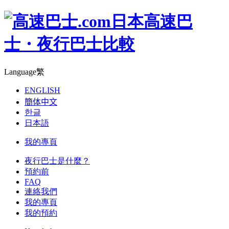
日本高速巴
士・夜行巴士比較
Language
繁
ENGLISH
簡体中文
한글
日本語
我的專頁
夜行巴士是什麼？
預約前
FAQ
連絡我們
我的專頁
我的預約