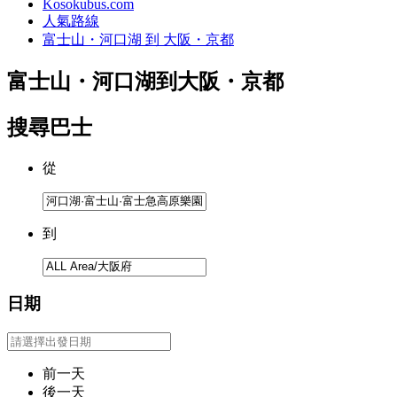
Kosokubus.com
人氣路線
富士山・河口湖 到 大阪・京都
富士山・河口湖
到
大阪・京都
搜尋巴士
從
到
日期
前一天
後一天