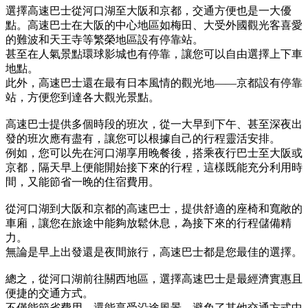
選擇高速巴士從河口湖至大阪和京都，交通方便也是一大優
點。高速巴士在大阪的中心地區如梅田、大受外國觀光客喜愛
的難波和天王寺等繁榮地區設有停靠站。
甚至在人氣景點環球影城也有停靠，讓您可以自由選擇上下車
地點。
此外，高速巴士還在最有日本風情的觀光地——京都設有停靠
站，方便您到達各大觀光景點。
高速巴士提供多個時段的班次，從一大早到下午、甚至深夜出
發的班次應有盡有，讓您可以根據自己的行程靈活安排。
例如，您可以先在河口湖享用晚餐後，搭乘夜行巴士至大阪或
京都，隔天早上便能開始接下來的行程，這樣既能充分利用時
間，又能節省一晚的住宿費用。
從河口湖到大阪和京都的高速巴士，提供舒適的座椅和寬敞的
車廂，讓您在旅途中能夠放鬆休息，為接下來的行程儲備精
力。
無論是早上出發還是夜間旅行，高速巴士都是您最佳的選擇。
總之，從河口湖前往關西地區，選擇高速巴士是最經濟實惠且
便捷的交通方式。
不僅能節省費用，還能享受沿途風景，避免了其他交通方式中