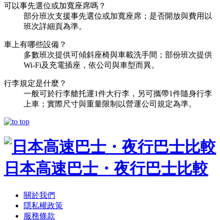
可以事先選位或加寬座席嗎？
部分班次支援事先選位或加寬座席；是否開放與費用以
班次詳細頁為準。
車上有哪些設備？
多數班次提供可傾斜座椅與車載洗手間；部份班次提供
Wi-Fi及充電插座，依公司與車型而異。
行李規定是什麼？
一般可於行李艙托運1件大行李，另可攜帶1件隨身行李
上車；實際尺寸與重量限制以營運公司規定為準。
日本高速巴士・夜行巴士比較
關於我們
隱私權政策
服務條款