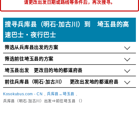
请更改出发日期或路线等条件后，再次搜寻。
搜寻兵库县（明石·加古川）到 埼玉县的高
速巴士・夜行巴士
筛选从兵库县出发的方案
筛选前往埼玉县的方案
埼玉县出发 更改目的地的都道府县
前往兵库县（明石·加古川） 更改出发地的都道府县
Kosokubus.com - CN
兵库县→埼玉县
兵库县（明石·加古川）出发⇒前往埼玉县 （）