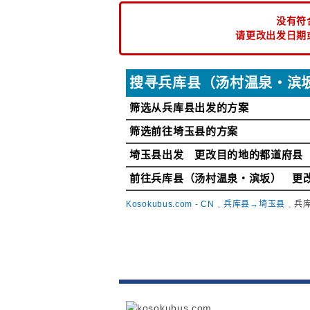
没有符
请更改出发日期
搜寻兵库县（汤村温泉・滨
筛选从兵库县出发的方案
筛选前往埼玉县的方案
埼玉县出发 更改目的地的都道府县
前往兵库县（汤村温泉・滨坂） 更
Kosokubus.com - CN
兵库县→埼玉县
兵