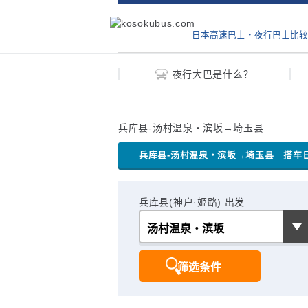
日本高速巴士‧夜行巴士比较
夜行大巴是什么？
兵库县-汤村温泉・滨坂→埼玉县
兵库县-汤村温泉・滨坂→埼玉县
搭车日
兵库县(神户·姬路) 出发