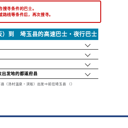
合搜寻条件的巴士。
或路线等条件后，再次搜寻。
坂）到 埼玉县的高速巴士・夜行巴士
改出发地的都道府县
库县（汤村温泉・滨坂）出发⇒前往埼玉县 （）